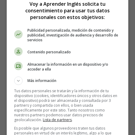
Voy a Aprender Inglés solicita tu
consentimiento para usar tus datos
personales con estos objetivos:
Publicidad personalizada, medición de contenido y
publicidad, investigación de audiencia y desarrollo de
servicios
Contenido personalizado
Almacenar la información en un dispositivo y/o
acceder a ella
Más información
Tus datos personales se tratarán y la información de tu
Canciones para Niños en Inglés:
dispositivo (cookies, identificadores únicos y otros datos en
el dispositivo) podrá ser almacenada y consultada por 3
partners y compartida con ellos, o bien usada
Halloween - Songs for Children in
específicamente por este sitio. Tanto nosotros como
nuestros partners podemos usar datos precisos de
English: Halloween
geolocalización.
Lista de partners
.
Es posible que algunos proveedores traten tus datos
personales en virtud de un interés legítimo, algo a lo que
Pumpkin