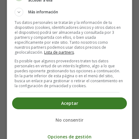
acceder a ella
English: Alphabet
Más información
Alphabet in Motion
Tus datos personales se tratarán y la información de tu
dispositivo (cookies, identificadores únicos y otros datos en
el dispositivo) podrá ser almacenada y consultada por 3
Learn the abc's with ease
partners y compartida con ellos, o bien usada
específicamente por este sitio. Tanto nosotros como
While getting fit and having fun
nuestros partners podemos usar datos precisos de
Alphabetize your exercise
geolocalización.
Lista de partners
.
And do your moves one by one
Es posible que algunos proveedores traten tus datos
personales en virtud de un interés legítimo, algo a lo que
At the store or in the park
puedes oponerte gestionando tus opciones a continuación.
You'll cause a small commotion
En la parte inferior de esta página o en el menú del sitio,
busca un enlace para gestionar o retirar el consentimiento en
If you suddenly stand and start
la configuración de privacidad y cookies.
The alphabet in motion.
Angels We Have Heard on High - Christmas
Aceptar
Song For Kids
No consentir
Opciones de gestión