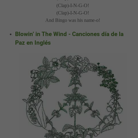
(Clap)-I-N-G-O!
(Clap)-I-N-G-O!
And Bingo was his name-o!
Blowin’ in The Wind - Canciones día de la
Paz en Inglés