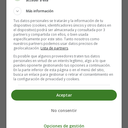
acceder a ella
English: Alphabet
Más información
Alphabet in Motion
Tus datos personales se tratarán y la información de tu
dispositivo (cookies, identificadores únicos y otros datos en
el dispositivo) podrá ser almacenada y consultada por 3
Learn the abc's with ease
partners y compartida con ellos, o bien usada
específicamente por este sitio. Tanto nosotros como
While getting fit and having fun
nuestros partners podemos usar datos precisos de
Alphabetize your exercise
geolocalización.
Lista de partners
.
And do your moves one by one
Es posible que algunos proveedores traten tus datos
personales en virtud de un interés legítimo, algo a lo que
At the store or in the park
puedes oponerte gestionando tus opciones a continuación.
You'll cause a small commotion
En la parte inferior de esta página o en el menú del sitio,
busca un enlace para gestionar o retirar el consentimiento en
If you suddenly stand and start
la configuración de privacidad y cookies.
The alphabet in motion.
Angels We Have Heard on High - Christmas
Aceptar
Song For Kids
No consentir
Opciones de gestión