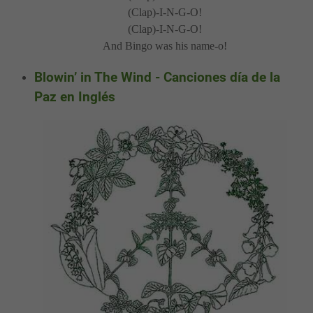
(Clap)-I-N-G-O!
(Clap)-I-N-G-O!
And Bingo was his name-o!
Blowin’ in The Wind - Canciones día de la
Paz en Inglés