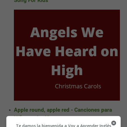
Song For Kids
Apple round, apple red - Canciones para
Niños en Inglés
Te damos la bienvenida a Voy a Aprender Inglés