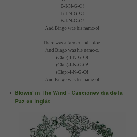
B-I-N-G-O!
B-I-N-G-O!
B-I-N-G-O!
And Bingo was his name-o!
There was a farmer had a dog,
And Bingo was his name-o.
(Clap)-I-N-G-O!
(Clap)-I-N-G-O!
(Clap)-I-N-G-O!
And Bingo was his name-o!
Blowin’ in The Wind - Canciones día de la
Paz en Inglés