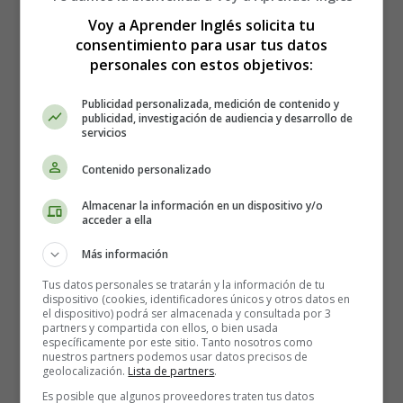
Voy a Aprender Inglés solicita tu
consentimiento para usar tus datos
personales con estos objetivos:
Publicidad personalizada, medición de contenido y
publicidad, investigación de audiencia y desarrollo de
servicios
Contenido personalizado
Almacenar la información en un dispositivo y/o
acceder a ella
Canciones para Niños en Inglés:
Más información
Estaciones del año, Otoño - Songs
Tus datos personales se tratarán y la información de tu
for Children in English:
dispositivo (cookies, identificadores únicos y otros datos en
el dispositivo) podrá ser almacenada y consultada por 3
partners y compartida con ellos, o bien usada
Seasons, Autumn
específicamente por este sitio. Tanto nosotros como
nuestros partners podemos usar datos precisos de
geolocalización.
Lista de partners
.
Apple round, apple red
Es posible que algunos proveedores traten tus datos