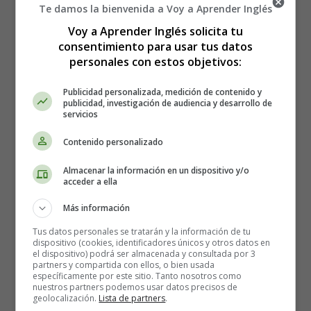
Te damos la bienvenida a Voy a Aprender Inglés
Voy a Aprender Inglés solicita tu
consentimiento para usar tus datos
personales con estos objetivos:
Publicidad personalizada, medición de contenido y
publicidad, investigación de audiencia y desarrollo de
servicios
Canciones para Niños en Inglés:
Contenido personalizado
Halloween - Songs for Children in
Almacenar la información en un dispositivo y/o
English: Halloween
acceder a ella
Más información
Five Boney Skeletons
Tus datos personales se tratarán y la información de tu
dispositivo (cookies, identificadores únicos y otros datos en
Five boney skeletons standing in a row,
el dispositivo) podrá ser almacenada y consultada por 3
Five boney skeletons bow down low;
partners y compartida con ellos, o bien usada
específicamente por este sitio. Tanto nosotros como
Their arm bones rattle and their leg bones shake,
nuestros partners podemos usar datos precisos de
Be careful Mr Skeleton or you might break!
geolocalización.
Lista de partners
.