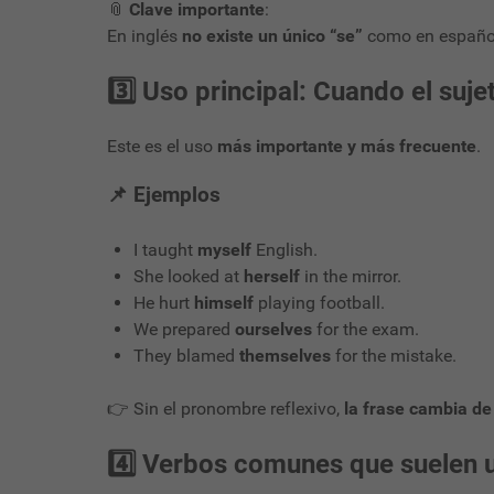
📎
Clave importante
:
En inglés
no existe un único “se”
como en español
3️⃣ Uso principal: Cuando el suj
Este es el uso
más importante y más frecuente
.
📌 Ejemplos
I taught
myself
English.
She looked at
herself
in the mirror.
He hurt
himself
playing football.
We prepared
ourselves
for the exam.
They blamed
themselves
for the mistake.
👉 Sin el pronombre reflexivo,
la frase cambia de
4️⃣ Verbos comunes que suelen 