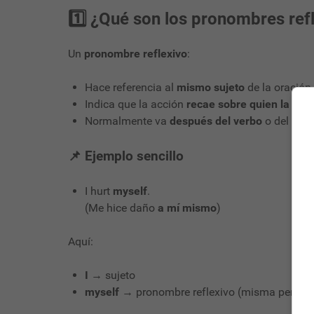
1️⃣ ¿Qué son los pronombres ref
Un
pronombre reflexivo
:
Hace referencia al
mismo sujeto
de la oración
Indica que la acción
recae sobre quien la real
Normalmente va
después del verbo
o del obje
📌 Ejemplo sencillo
I hurt
myself
.
(Me hice daño
a mí mismo
)
Aquí:
I
→ sujeto
myself
→ pronombre reflexivo (misma person