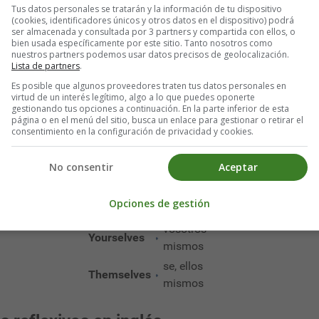
Tus datos personales se tratarán y la información de tu dispositivo
me, a mi
(cookies, identificadores únicos y otros datos en el dispositivo) podrá
Myself
mismo
ser almacenada y consultada por 3 partners y compartida con ellos, o
bien usada específicamente por este sitio. Tanto nosotros como
te, se, tú
nuestros partners podemos usar datos precisos de geolocalización.
Yourself
Lista de partners
.
mismo
Es posible que algunos proveedores traten tus datos personales en
Himself
se, él mismo
virtud de un interés legítimo, algo a lo que puedes oponerte
gestionando tus opciones a continuación. En la parte inferior de esta
se, ella
página o en el menú del sitio, busca un enlace para gestionar o retirar el
Herself
consentimiento en la configuración de privacidad y cookies.
misma
el/ella/ello
Itself
No consentir
Aceptar
misma/o
nos, nosotros
Ourselves
Opciones de gestión
mismos
vosotros
Yourselves
mismos
se, ellos
Themselves
mismos