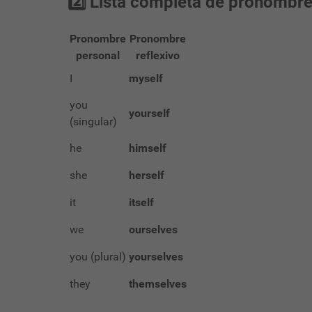
2️⃣ Lista completa de pronombres
Pronombre
Pronombre
personal
reflexivo
I
myself
you
yourself
(singular)
he
himself
she
herself
it
itself
we
ourselves
you (plural)
yourselves
they
themselves