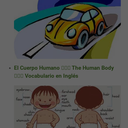
El Cuerpo Humano 🤸🏼‍♀️ The Human Body
🏃🏼‍♀️ Vocabulario en Inglés