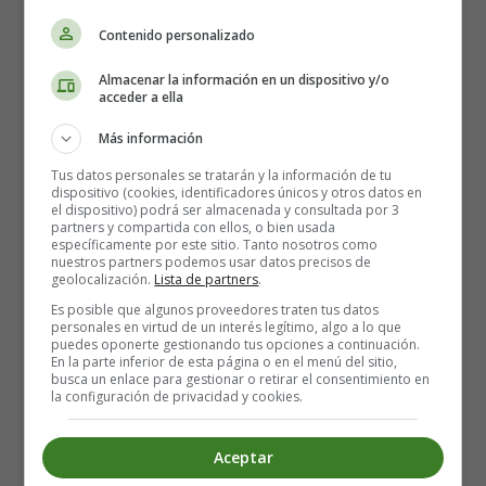
número...?
Contenido personalizado
Could you please tell me where the stop of tram
number... is?
Almacenar la información en un dispositivo y/o
acceder a ella
Tengo que ir a la calle...
I have to go to... street.
Más información
Tus datos personales se tratarán y la información de tu
By ship - Vocabulario en Inglés - English
dispositivo (cookies, identificadores únicos y otros datos en
el dispositivo) podrá ser almacenada y consultada por 3
Vocabulary
partners y compartida con ellos, o bien usada
específicamente por este sitio. Tanto nosotros como
nuestros partners podemos usar datos precisos de
geolocalización.
Lista de partners
.
Es posible que algunos proveedores traten tus datos
personales en virtud de un interés legítimo, algo a lo que
puedes oponerte gestionando tus opciones a continuación.
En la parte inferior de esta página o en el menú del sitio,
busca un enlace para gestionar o retirar el consentimiento en
la configuración de privacidad y cookies.
Aceptar