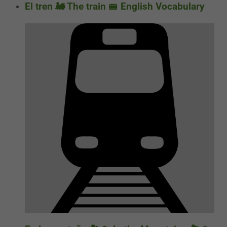
El tren 🚂 The train 🚝 English Vocabulary