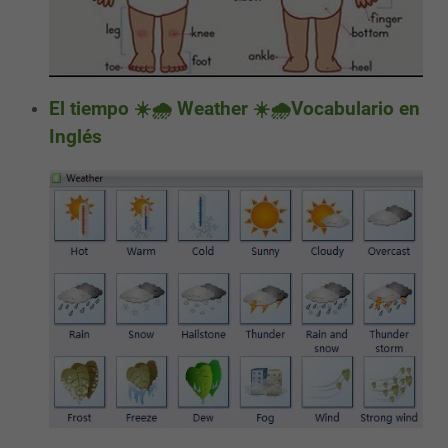
El tiempo ☀️🌧️ Weather ☀️🌧️Vocabulario en
Inglés