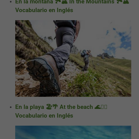
En la montaña 🏞️🏔️ In the Mountains 🏞️🏔️
Vocabulario en Inglés
En la playa 🏖️🌴 At the beach 🌊🏄‍♂️
Vocabulario en Inglés