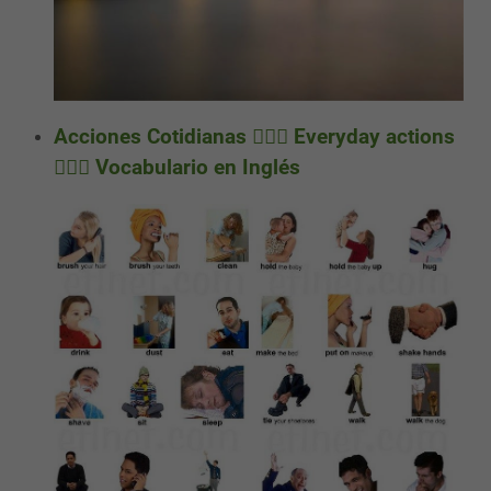
Acciones Cotidianas 🤷🏼‍♀️ Everyday actions
🏃🏼‍♀️ Vocabulario en Inglés