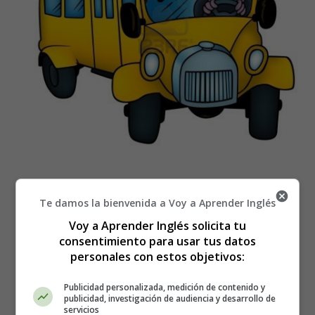
Recursos Educativos en inglés
Te damos la bienvenida a Voy a Aprender Inglés
Voy a Aprender Inglés solicita tu
By public transport
consentimiento para usar tus datos
personales con estos objetivos:
¿Me podría decir dónde hay una estación de metro?
I am looking for the underground station?
Publicidad personalizada, medición de contenido y
publicidad, investigación de audiencia y desarrollo de
¿Podría indicarme dónde hay una parada del tranvía
servicios