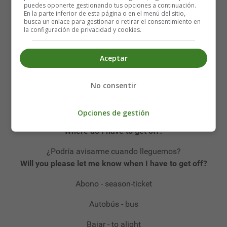
How many stops to ..., please?
puedes oponerte gestionando tus opciones a continuación.
En la parte inferior de esta página o en el menú del sitio,
¿Me puede dar dos billetes a ...?
busca un enlace para gestionar o retirar el consentimiento en
la configuración de privacidad y cookies.
Two tickets for ..., please.
¿Cuánto cueta el billete de tranvía (autobús, metro)?
Aceptar
How much is the tram (bus, underground) fare?
No consentir
¿Qué autobús pasa por la plaza ...?
Which bus goes to ... square?
Opciones de gestión
¿Dónde tengo que bajarme?
Where do I have to get off?
¿Podría avisarme cuando lleguemos?
Will you please let me know when I have to get off?
Abono - season-ticket
Autobús - bus
Bajar - to alight