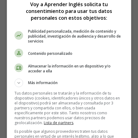
Voy a Aprender Inglés solicita tu
Recursos Educativos en inglés
consentimiento para usar tus datos
personales con estos objetivos:
By public transport
Publicidad personalizada, medición de contenido y
publicidad, investigación de audiencia y desarrollo de
¿Me podría decir dónde hay una estación de metro?
servicios
I am looking for the underground station?
Contenido personalizado
¿Podría indicarme dónde hay una parada del tranvía
número ...?
Almacenar la información en un dispositivo y/o
acceder a ella
Could you please tell me where the stop of tram
number ... is?
Más información
Tengo que ir a la calle ...
Tus datos personales se tratarán y la información de tu
dispositivo (cookies, identificadores únicos y otros datos en
I have to go to ... street.
el dispositivo) podrá ser almacenada y consultada por 3
partners y compartida con ellos, o bien usada
¿En qué parada debo bajarme?
específicamente por este sitio. Tanto nosotros como
nuestros partners podemos usar datos precisos de
At what stop do I get off?
geolocalización.
Lista de partners
.
¿Cuántas paradas hay hasta ...?
Es posible que algunos proveedores traten tus datos
personales en virtud de un interés legítimo, algo a lo que