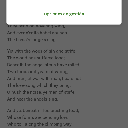
And still their heavenly music floats
O'er all the weary world;
Opciones de gestión
Above its sad and lowly plains,
They bend on hovering wing,
And ever o'er its babel sounds
The blessèd angels sing.
Yet with the woes of sin and strife
The world has suffered long;
Beneath the angel-strain have rolled
Two thousand years of wrong;
And man, at war with man, hears not
The love-song which they bring;
O hush the noise, ye men of strife,
And hear the angels sing.
And ye, beneath life's crushing load,
Whose forms are bending low,
Who toil along the climbing way