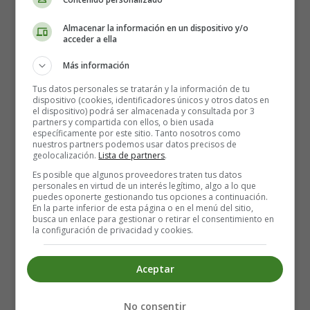
Almacenar la información en un dispositivo y/o
acceder a ella
Más información
Tus datos personales se tratarán y la información de tu
dispositivo (cookies, identificadores únicos y otros datos en
el dispositivo) podrá ser almacenada y consultada por 3
partners y compartida con ellos, o bien usada
específicamente por este sitio. Tanto nosotros como
nuestros partners podemos usar datos precisos de
It came upon the midnight clear,
geolocalización.
Lista de partners
.
That glorious song of old,
Es posible que algunos proveedores traten tus datos
From angels bending near the earth,
personales en virtud de un interés legítimo, algo a lo que
To touch their harps of gold:
puedes oponerte gestionando tus opciones a continuación.
En la parte inferior de esta página o en el menú del sitio,
"Peace on the earth, goodwill to men
busca un enlace para gestionar o retirar el consentimiento en
From heaven's all-gracious King."
la configuración de privacidad y cookies.
The world in solemn stillness lay,
To hear the angels sing.
Aceptar
Still through the cloven skies they come,
No consentir
With peaceful wings unfurled,