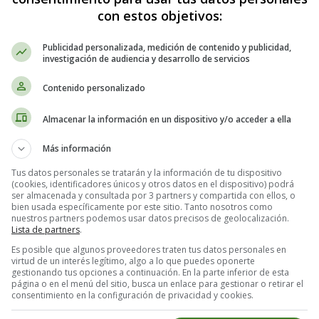
con estos objetivos:
 Inglés: Tradicionales - Songs for Children
Publicidad personalizada, medición de contenido y publicidad,
investigación de audiencia y desarrollo de servicios
Miss Polly had a Dolly
Contenido personalizado
Miss Polly had a dolly who was sick, sick, sick.
Almacenar la información en un dispositivo y/o acceder a ella
So she phoned for the doctor to come quick, quick, quick.
Más información
The doctor came with his bag and his hat.
And he rapped at the door with a rat, tat, tat.
Tus datos personales se tratarán y la información de tu dispositivo
(cookies, identificadores únicos y otros datos en el dispositivo) podrá
He looked at the dolly and he shook is his.
ser almacenada y consultada por 3 partners y compartida con ellos, o
bien usada específicamente por este sitio. Tanto nosotros como
And he said, "Miss Polly put her straight to be."
nuestros partners podemos usar datos precisos de geolocalización.
He wrote on a paper for a pill, pill, pill.
Lista de partners
.
"I'll be back in the morning with my bill, bill, bill."
Es posible que algunos proveedores traten tus datos personales en
virtud de un interés legítimo, algo a lo que puedes oponerte
gestionando tus opciones a continuación. En la parte inferior de esta
página o en el menú del sitio, busca un enlace para gestionar o retirar el
consentimiento en la configuración de privacidad y cookies.