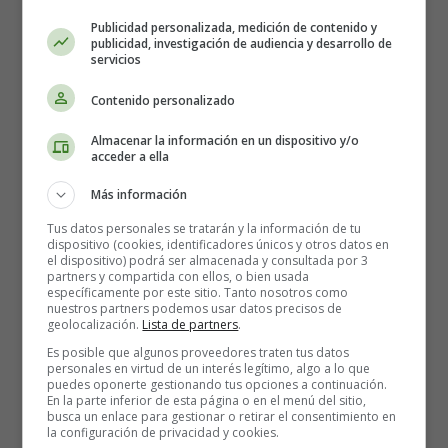
March, march, march.
Publicidad personalizada, medición de contenido y
One person march around the circle,
publicidad, investigación de audiencia y desarrollo de
servicios
Now, let’s have two.
Two people march around the circle;
Contenido personalizado
March, march, march.
Two people march around the circle,
Almacenar la información en un dispositivo y/o
acceder a ella
Now let's have three...
Más información
There are five people marching,
Round and around,
Tus datos personales se tratarán y la información de tu
dispositivo (cookies, identificadores únicos y otros datos en
1, 2, 3, 4, 5 people march.
el dispositivo) podrá ser almacenada y consultada por 3
There are five people marching,
partners y compartida con ellos, o bien usada
específicamente por este sitio. Tanto nosotros como
Round and around,
nuestros partners podemos usar datos precisos de
1, 2, 3, 4, 5 people march.
geolocalización.
Lista de partners
.
Five people march around the circle;
Es posible que algunos proveedores traten tus datos
March, march, march....
personales en virtud de un interés legítimo, algo a lo que
puedes oponerte gestionando tus opciones a continuación.
En la parte inferior de esta página o en el menú del sitio,
Two people march around the circle;
busca un enlace para gestionar o retirar el consentimiento en
March, march, march.
la configuración de privacidad y cookies.