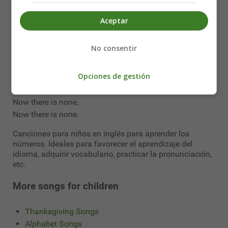
Two people march around the circle,
Now let’s have one.
Aceptar
One person march around the circle;
March, march, march.
No consentir
One person march around the circle,
Now there is none.
Opciones de gestión
There were five people marching
Round and round.
Now there is none,
Now there is none.
Canciones para niños en inglés para aprender los
números. Ideales para favorecer el aprendizaje del
idioma, adquirir vocabulario, practicar la pronunciación,
etc.
More songs for children
Thanksgiving Songs
Alphabet Songs