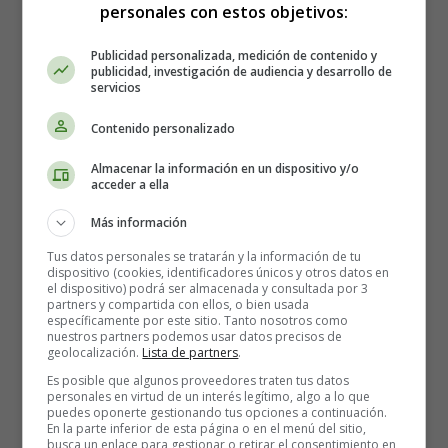
personales con estos objetivos:
Publicidad personalizada, medición de contenido y
publicidad, investigación de audiencia y desarrollo de
servicios
Contenido personalizado
Almacenar la información en un dispositivo y/o
acceder a ella
Más información
Tus datos personales se tratarán y la información de tu
dispositivo (cookies, identificadores únicos y otros datos en
el dispositivo) podrá ser almacenada y consultada por 3
partners y compartida con ellos, o bien usada
específicamente por este sitio. Tanto nosotros como
nuestros partners podemos usar datos precisos de
"Mommy, mommy, I love you mommy"
geolocalización.
Lista de partners
.
This is your special day
Es posible que algunos proveedores traten tus datos
Flowers and presents
personales en virtud de un interés legítimo, algo a lo que
And breakfast in bed
puedes oponerte gestionando tus opciones a continuación.
En la parte inferior de esta página o en el menú del sitio,
Whatever you wish for
busca un enlace para gestionar o retirar el consentimiento en