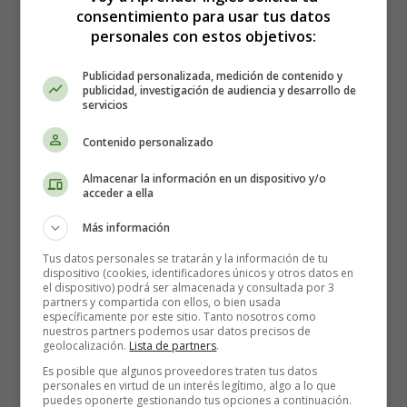
consentimiento para usar tus datos
personales con estos objetivos:
Publicidad personalizada, medición de contenido y
publicidad, investigación de audiencia y desarrollo de
servicios
Contenido personalizado
Canciones para Niños en Inglés:
Almacenar la información en un dispositivo y/o
Acción de Gracias - Songs for
acceder a ella
Children in English: Thanksgiving
Más información
Tus datos personales se tratarán y la información de tu
dispositivo (cookies, identificadores únicos y otros datos en
Ran Away On Thanksgving Day
el dispositivo) podrá ser almacenada y consultada por 3
partners y compartida con ellos, o bien usada
The potatoe ran away, on Thanksgiving Day,
específicamente por este sitio. Tanto nosotros como
nuestros partners podemos usar datos precisos de
He said "they'll make mashed potatoes of me if I should
geolocalización.
Lista de partners
.
stay!"
Es posible que algunos proveedores traten tus datos
personales en virtud de un interés legítimo, algo a lo que
The pumpkin ran away, on Thanksgiving Day,
puedes oponerte gestionando tus opciones a continuación.