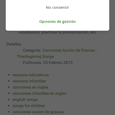
Gobble, Gobble, Gobble.
No consentir
(Thanks so much to nany83 for sending in this song!)
Opciones de gestión
Canciones para niños en inglés para Acción de gracias.
Ideales para favorecer el aprendizaje del idioma, adquirir
vocabulario, practicar la pronunciación, etc.
Detalles
Categoría:
Canciones Acción de Gracias -
Thanksgiving Songs
Publicado: 23 Febrero 2015
recursos educativos
recursos infantiles
canciones en ingles
canciones infantiles en ingles
english songs
songs for children
canciones accion de gracias