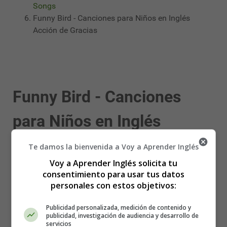
Songs
Funny Bird - Canciones para Niños en Inglés
Acción de Gracias
Funny Bird - Canciones
para Niños en Inglés
Acción de Gracias
Te damos la bienvenida a Voy a Aprender Inglés
Voy a Aprender Inglés solicita tu
consentimiento para usar tus datos
personales con estos objetivos:
Publicidad personalizada, medición de contenido y
publicidad, investigación de audiencia y desarrollo de
servicios