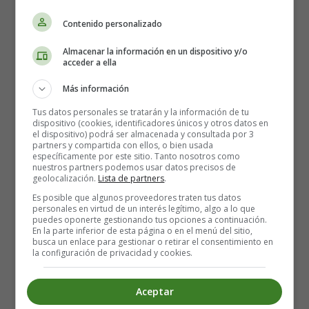
Contenido personalizado
Almacenar la información en un dispositivo y/o
acceder a ella
Más información
Tus datos personales se tratarán y la información de tu
dispositivo (cookies, identificadores únicos y otros datos en
el dispositivo) podrá ser almacenada y consultada por 3
Canciones para Niños en Inglés:
partners y compartida con ellos, o bien usada
específicamente por este sitio. Tanto nosotros como
nuestros partners podemos usar datos precisos de
Acción de Gracias - Songs for
geolocalización.
Lista de partners
.
Children in English: Thanksgiving
Es posible que algunos proveedores traten tus datos
personales en virtud de un interés legítimo, algo a lo que
puedes oponerte gestionando tus opciones a continuación.
En la parte inferior de esta página o en el menú del sitio,
Funny Bird
busca un enlace para gestionar o retirar el consentimiento en
la configuración de privacidad y cookies.
The turkey is a funny bird,
His head goes wobble, wobble.
Aceptar
All he know is just one word,