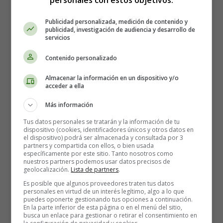
personales con estos objetivos:
textos en ingles
Publicidad personalizada, medición de contenido y
publicidad, investigación de audiencia y desarrollo de
servicios
Leer más: Short Father’s Day poems 👨‍👧‍👦💖
Contenido personalizado
Almacenar la información en un dispositivo y/o
acceder a ella
How Christmas Is
Más información
Celebrated in Countries
Tus datos personales se tratarán y la información de tu
dispositivo (cookies, identificadores únicos y otros datos en
Without Snow 🎄☀️
el dispositivo) podrá ser almacenada y consultada por 3
partners y compartida con ellos, o bien usada
específicamente por este sitio. Tanto nosotros como
nuestros partners podemos usar datos precisos de
geolocalización.
Lista de partners
.
Es posible que algunos proveedores traten tus datos
personales en virtud de un interés legítimo, algo a lo que
puedes oponerte gestionando tus opciones a continuación.
En la parte inferior de esta página o en el menú del sitio,
busca un enlace para gestionar o retirar el consentimiento en