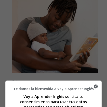
Detalles
Categoría:
Día del Padre - Father's Day
Te damos la bienvenida a Voy a Aprender Inglés
Publicado: 16 Marzo 2026
Voy a Aprender Inglés solicita tu
consentimiento para usar tus datos
Día del Padre
father's Day
poemas
poems