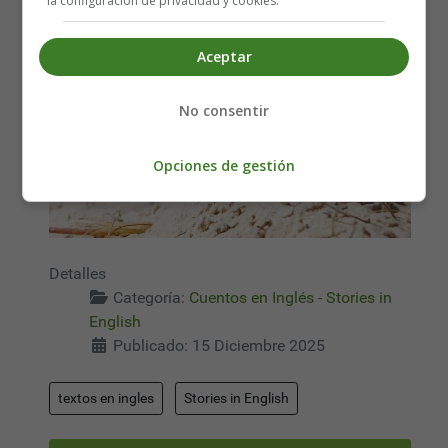
la configuración de privacidad y cookies.
Aceptar
No consentir
Opciones de gestión
Detalles
Categoría:
Cuentos en Inglés - Stories in
English
Publicado: 15 Diciembre 2025
textos en ingles
Stories in English