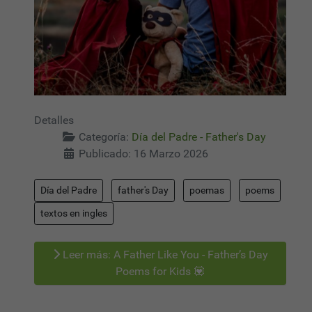
Detalles
Categoría:
Día del Padre - Father's Day
Publicado: 16 Marzo 2026
Día del Padre
father's Day
poemas
poems
textos en ingles
Leer más: A Father Like You - Father’s Day
Poems for Kids 💟