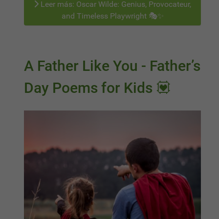
Leer más: Oscar Wilde: Genius, Provocateur,
and Timeless Playwright 🎭✨
A Father Like You - Father’s
Day Poems for Kids 💟