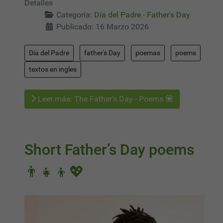
Detalles
Categoría:
Día del Padre - Father's Day
Publicado: 16 Marzo 2026
Día del Padre
father's Day
poemas
poems
textos en ingles
Leer más: The Father’s Day - Poems 💟
Short Father’s Day poems
👨‍👧‍👦💖