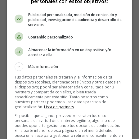
Publicado: 29 Septiembre 2025
personales con estos objetivos:
Publicidad personalizada, medición de contenido y
textos en ingles
Stories in English
publicidad, investigación de audiencia y desarrollo de
servicios
Leer más: The Terror in Unexpected Places:
Contenido personalizado
Movies and Series with Unsettling Scenes
Almacenar la información en un dispositivo y/o
acceder a ella
Más información
Ted Bundy: The Killer Who
Tus datos personales se tratarán y la información de tu
dispositivo (cookies, identificadores únicos y otros datos en
Captivated Everyone 🕵️‍♂️🩸
el dispositivo) podrá ser almacenada y consultada por 3
partners y compartida con ellos, o bien usada
específicamente por este sitio. Tanto nosotros como
nuestros partners podemos usar datos precisos de
geolocalización.
Lista de partners
.
Es posible que algunos proveedores traten tus datos
personales en virtud de un interés legítimo, algo a lo que
puedes oponerte gestionando tus opciones a continuación.
En la parte inferior de esta página o en el menú del sitio,
busca un enlace para gestionar o retirar el consentimiento en