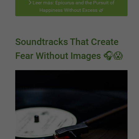
Leer más: Epicurus and the Pursuit of
Happiness Without Excess 🌿
Soundtracks That Create
Fear Without Images 🎧😱