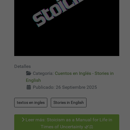
Detalles
Categoría:
Cuentos en Inglés - Stories in
English
Publicado: 26 Septiembre 2025
textos en ingles
Stories in English
Leer más: Stoicism as a Manual for Life in
Times of Uncertainty 🌿⚖️