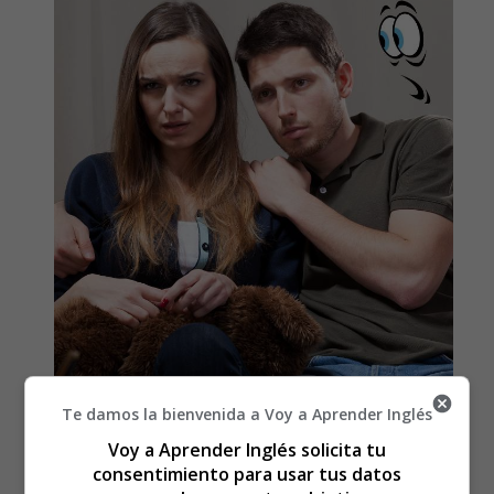
Te damos la bienvenida a Voy a Aprender Inglés
Detalles
Categoría:
Cuentos en Inglés - Stories in
Voy a Aprender Inglés solicita tu
English
consentimiento para usar tus datos