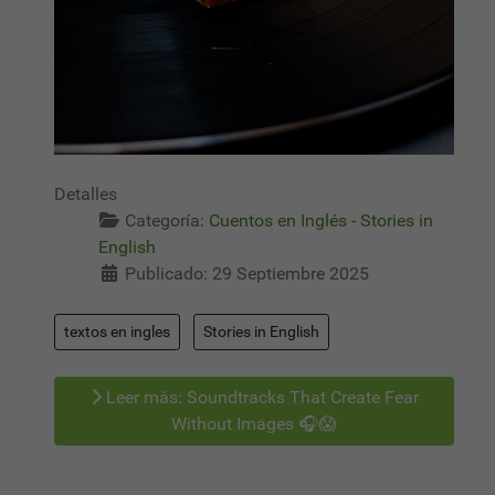
Detalles
Categoría:
Cuentos en Inglés - Stories in
English
Publicado: 29 Septiembre 2025
textos en ingles
Stories in English
Leer más: Soundtracks That Create Fear
Without Images 🎧😱