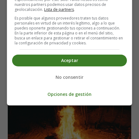
nuestros partners podemos usar datos precisos de
Leer más: Serial Killers in Fiction vs. Reality
geolocalización.
Lista de partners
.
Es posible que algunos proveedores traten tus datos
San Juan's Night: A Journey into the
personales en virtud de un interés legítimo, algo a lo que
puedes oponerte gestionando tus opciones a continuación.
Enchanting Realm of Tradition and
En la parte inferior de esta página o en el menú del sitio,
busca un enlace para gestionar o retirar el consentimiento en
la configuración de privacidad y cookies.
Poetry
Aceptar
No consentir
Opciones de gestión