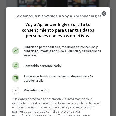
Te damos la bienvenida a Voy a Aprender Inglés
Voy a Aprender Inglés solicita tu
consentimiento para usar tus datos
personales con estos objetivos:
Publicidad personalizada, medición de contenido y
publicidad, investigación de audiencia y desarrollo de
servicios
Contenido personalizado
Detalles
Almacenar la información en un dispositivo y/o
Categoría:
Cuentos en Inglés - Stories in
acceder a ella
English
Más información
Publicado: 20 Julio 2026
Tus datos personales se tratarán y la información de tu
textos en ingles
dispositivo (cookies, identificadores únicos y otros datos en
el dispositivo) podrá ser almacenada y consultada por 3
Stories in English
partners y compartida con ellos, o bien usada
específicamente por este sitio. Tanto nosotros como