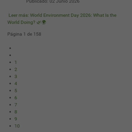
Publicado: 02 Junio 2026
Leer más: World Environment Day 2026: What Is the
World Doing? 🌿🌍
Página 1 de 158
1
2
3
4
5
6
7
8
9
10