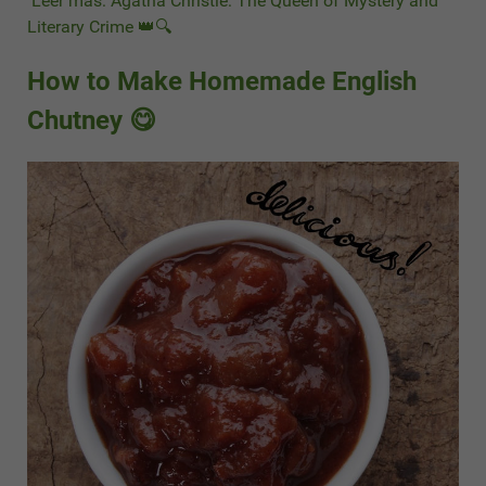
Leer más: Agatha Christie: The Queen of Mystery and
Literary Crime 👑🔍
How to Make Homemade English
Chutney 😋