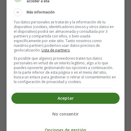
Acción de Gracias
acceder a ella
Más información
Thanksgiving - Poesías en inglés
Tus datos personales se tratarán y la información de tu
Acción de Gracias
dispositivo (cookies, identificadores únicos y otros datos en
el dispositivo) podrá ser almacenada y consultada por 3
partners y compartida con ellos, o bien usada
específicamente por este sitio. Tanto nosotros como
nuestros partners podemos usar datos precisos de
geolocalización.
Lista de partners
.
Es posible que algunos proveedores traten tus datos
personales en virtud de un interés legítimo, algo a lo que
puedes oponerte gestionando tus opciones a continuación.
En la parte inferior de esta página o en el menú del sitio,
busca un enlace para gestionar o retirar el consentimiento en
la configuración de privacidad y cookies.
Aceptar
No consentir
Opciones de gestión