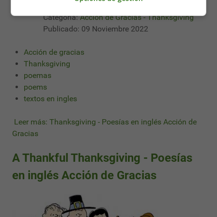
Detalles
Categoría:
Acción de Gracias - Thanksgiving
Publicado: 09 Noviembre 2022
Acción de gracias
Thanksgiving
poemas
poems
textos en ingles
Leer más: Thanksgiving - Poesías en inglés Acción de
Gracias
A Thankful Thanksgiving - Poesías
en inglés Acción de Gracias