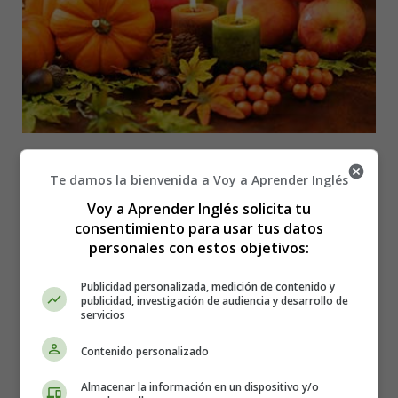
Detalles
Te damos la bienvenida a Voy a Aprender Inglés
Categoría:
Acción de Gracias - Thanksgiving
Voy a Aprender Inglés solicita tu
Publicado: 10 Noviembre 2022
consentimiento para usar tus datos
personales con estos objetivos:
Acción de gracias
Thanksgiving
Publicidad personalizada, medición de contenido y
poemas
publicidad, investigación de audiencia y desarrollo de
poems
servicios
textos en ingles
Contenido personalizado
Leer más: Thanksgiving Time - Poesías en inglés
Almacenar la información en un dispositivo y/o