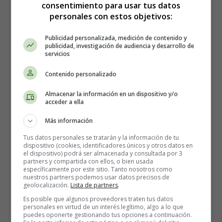
consentimiento para usar tus datos
personales con estos objetivos:
I Love You Mommy - Canciones para Niños
Publicidad personalizada, medición de contenido y
publicidad, investigación de audiencia y desarrollo de
en Inglés
servicios
Contenido personalizado
Almacenar la información en un dispositivo y/o
acceder a ella
Más información
Tus datos personales se tratarán y la información de tu
dispositivo (cookies, identificadores únicos y otros datos en
el dispositivo) podrá ser almacenada y consultada por 3
partners y compartida con ellos, o bien usada
específicamente por este sitio. Tanto nosotros como
nuestros partners podemos usar datos precisos de
geolocalización.
Lista de partners
.
I Want Candy - Easter Songs for Kids
Es posible que algunos proveedores traten tus datos
personales en virtud de un interés legítimo, algo a lo que
puedes oponerte gestionando tus opciones a continuación.