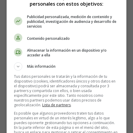
Leer en Inglés
personales con estos objetivos:
Publicidad personalizada, medición de contenido y
publicidad, investigación de audiencia y desarrollo de
servicios
Contenido personalizado
Almacenar la información en un dispositivo y/o
acceder a ella
Más información
Tus datos personales se tratarán y la información de tu
dispositivo (cookies, identificadores únicos y otros datos en
el dispositivo) podrá ser almacenada y consultada por 3
partners y compartida con ellos, o bien usada
específicamente por este sitio. Tanto nosotros como
nuestros partners podemos usar datos precisos de
geolocalización.
Lista de partners
.
Es posible que algunos proveedores traten tus datos
Recursos Educativos en
personales en virtud de un interés legítimo, algo a lo que
puedes oponerte gestionando tus opciones a continuación.
En la parte inferior de esta página o en el menú del sitio,
busca un enlace para gestionar o retirar el consentimiento en