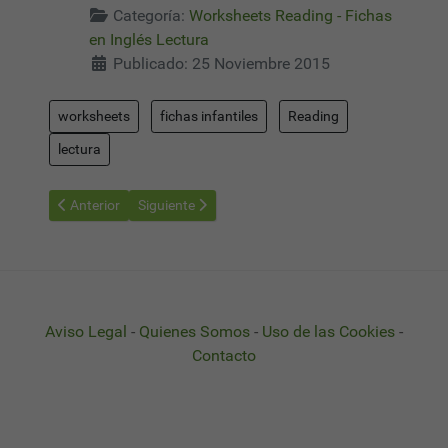
Categoría:
Worksheets Reading - Fichas
en Inglés Lectura
Publicado: 25 Noviembre 2015
worksheets
fichas infantiles
Reading
lectura
Artículo anterior: Worksheets Reading 17 - Fichas Aprender a Le
Artículo siguiente: Worksheets Reading 19 - Fichas
Anterior
Siguiente
Aviso Legal
-
Quienes Somos
-
Uso de las Cookies
-
Contacto