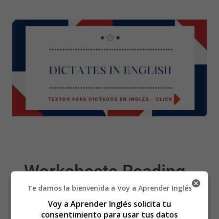
Worksheets Reading
Te damos la bienvenida a Voy a Aprender Inglés
18 - Fichas Aprender a
Voy a Aprender Inglés solicita tu
consentimiento para usar tus datos