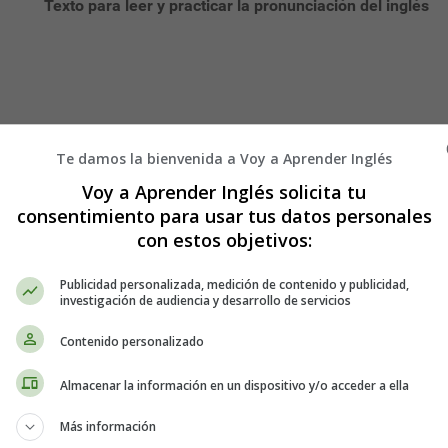
Texto para leer y practicar la pronunciación del inglés
row is my birthday, so tomorrow I’ll be seven years old; I want t
 I’m sure I’ll get wonderful presents. My mother is going to bake 
Te damos la bienvenida a Voy a Aprender Inglés
 songs and play a lot of cool games. It will be a fantastic part
Voy a Aprender Inglés solicita tu
consentimiento para usar tus datos personales
con estos objetivos:
Publicidad personalizada, medición de contenido y publicidad,
investigación de audiencia y desarrollo de servicios
Contenido personalizado
Almacenar la información en un dispositivo y/o acceder a ella
Más información