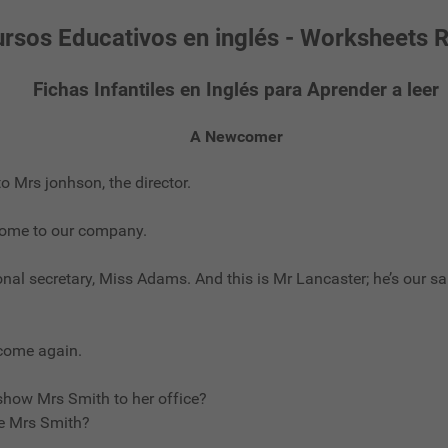
rsos Educativos en inglés - Worksheets 
Fichas Infantiles en Inglés para Aprender a leer
A Newcomer
 Mrs jonhson, the director.
ome to our company.
al secretary, Miss Adams. And this is Mr Lancaster; he’s our sa
come again.
how Mrs Smith to her office?
me Mrs Smith?