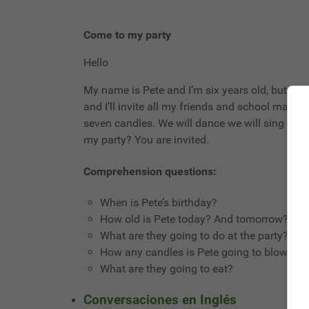
Come to my party
Hello
My name is Pete and I’m six years old, but tomor
and I’ll invite all my friends and school mates.
seven candles. We will dance we will sing funny
my party? You are invited.
Comprehension questions:
When is Pete’s birthday?
How old is Pete today? And tomorrow?
What are they going to do at the party?
How any candles is Pete going to blow?
What are they going to eat?
Conversaciones en Inglés