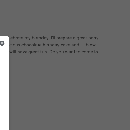
o celebrate my birthday. I’ll prepare a great party
a delicious chocolate birthday cake and I’ll blow
y. We will have great fun. Do you want to come to