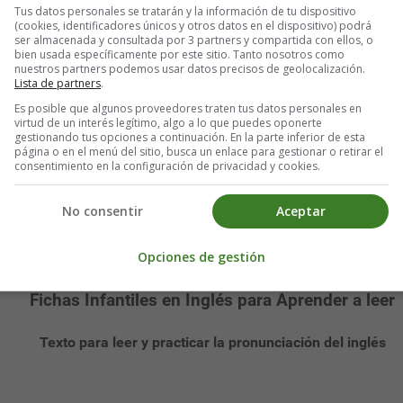
Tus datos personales se tratarán y la información de tu dispositivo
(cookies, identificadores únicos y otros datos en el dispositivo) podrá
ser almacenada y consultada por 3 partners y compartida con ellos, o
bien usada específicamente por este sitio. Tanto nosotros como
nuestros partners podemos usar datos precisos de geolocalización.
Lista de partners
.
Es posible que algunos proveedores traten tus datos personales en
virtud de un interés legítimo, algo a lo que puedes oponerte
gestionando tus opciones a continuación. En la parte inferior de esta
página o en el menú del sitio, busca un enlace para gestionar o retirar el
consentimiento en la configuración de privacidad y cookies.
No consentir
Aceptar
rsos Educativos en inglés - Worksheets 
Opciones de gestión
Fichas Infantiles en Inglés para Aprender a leer
Texto para leer y practicar la pronunciación del inglés