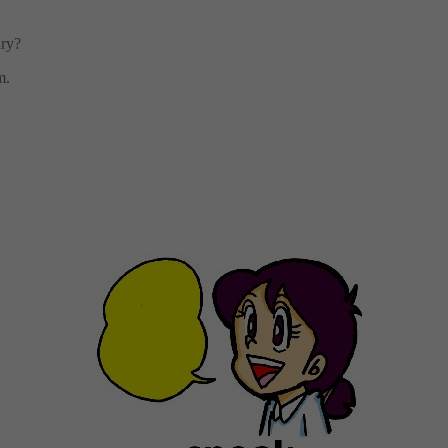
ary?
m.