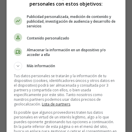
Leer en Inglés
personales con estos objetivos:
Publicidad personalizada, medición de contenido y
publicidad, investigación de audiencia y desarrollo de
servicios
Contenido personalizado
Almacenar la información en un dispositivo y/o
acceder a ella
Más información
Tus datos personales se tratarán y la información de tu
dispositivo (cookies, identificadores únicos y otros datos en
el dispositivo) podrá ser almacenada y consultada por 3
partners y compartida con ellos, o bien usada
específicamente por este sitio. Tanto nosotros como
nuestros partners podemos usar datos precisos de
geolocalización.
Lista de partners
.
Es posible que algunos proveedores traten tus datos
Recursos Educativos en
personales en virtud de un interés legítimo, algo a lo que
puedes oponerte gestionando tus opciones a continuación.
En la parte inferior de esta página o en el menú del sitio,
busca un enlace para gestionar o retirar el consentimiento en