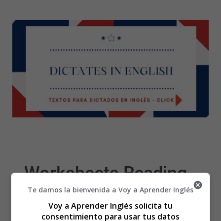
Worksheets Reading
Te damos la bienvenida a Voy a Aprender Inglés
13 - Fichas Aprender a
Voy a Aprender Inglés solicita tu
consentimiento para usar tus datos