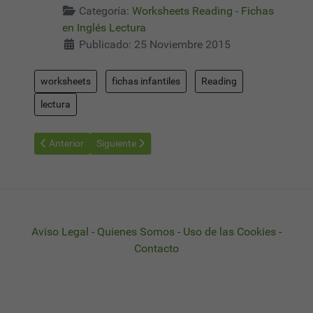
Categoría:
Worksheets Reading - Fichas
en Inglés Lectura
Publicado: 25 Noviembre 2015
worksheets
fichas infantiles
Reading
lectura
Artículo anterior: Worksheets Reading 12 - Fichas Aprender a Le
Artículo siguiente: Worksheets Reading 14 - Fichas
Anterior
Siguiente
Aviso Legal
-
Quienes Somos
-
Uso de las Cookies
-
Contacto