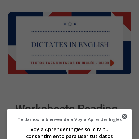
Worksheets Reading
Te damos la bienvenida a Voy a Aprender Inglés
03 - Fichas Aprender a
Voy a Aprender Inglés solicita tu
consentimiento para usar tus datos