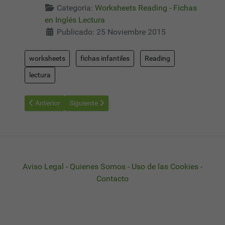
Categoría:
Worksheets Reading - Fichas
en Inglés Lectura
Publicado: 25 Noviembre 2015
worksheets
fichas infantiles
Reading
lectura
Artículo anterior: Worksheets Reading 02 - Fichas Aprender a Le
Artículo siguiente: Worksheets Reading 04 - Fichas
Anterior
Siguiente
Aviso Legal
-
Quienes Somos
-
Uso de las Cookies
-
Contacto