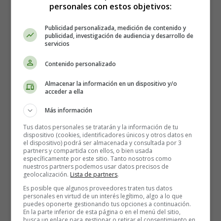
Leer en Inglés
personales con estos objetivos:
Publicidad personalizada, medición de contenido y
publicidad, investigación de audiencia y desarrollo de
servicios
Contenido personalizado
Almacenar la información en un dispositivo y/o
acceder a ella
Más información
Tus datos personales se tratarán y la información de tu
dispositivo (cookies, identificadores únicos y otros datos en
el dispositivo) podrá ser almacenada y consultada por 3
partners y compartida con ellos, o bien usada
específicamente por este sitio. Tanto nosotros como
nuestros partners podemos usar datos precisos de
geolocalización.
Lista de partners
.
Es posible que algunos proveedores traten tus datos
Recursos Educativos en
personales en virtud de un interés legítimo, algo a lo que
puedes oponerte gestionando tus opciones a continuación.
En la parte inferior de esta página o en el menú del sitio,
busca un enlace para gestionar o retirar el consentimiento en