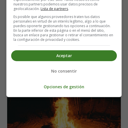
nuestros partners podemos usar datos precisos de
Leer más: Serial Killers in Fiction vs. Reality
geolocalización.
Lista de partners
.
Es posible que algunos proveedores traten tus datos
San Juan's Night: A Journey into the
personales en virtud de un interés legítimo, algo a lo que
puedes oponerte gestionando tus opciones a continuación.
Enchanting Realm of Tradition and
En la parte inferior de esta página o en el menú del sitio,
busca un enlace para gestionar o retirar el consentimiento en
la configuración de privacidad y cookies.
Poetry
Aceptar
No consentir
Opciones de gestión