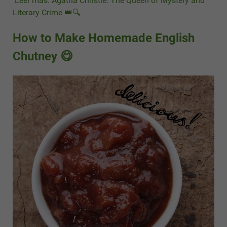
Leer más: Agatha Christie: The Queen of Mystery and
Literary Crime 👑🔍
How to Make Homemade English
Chutney 😋