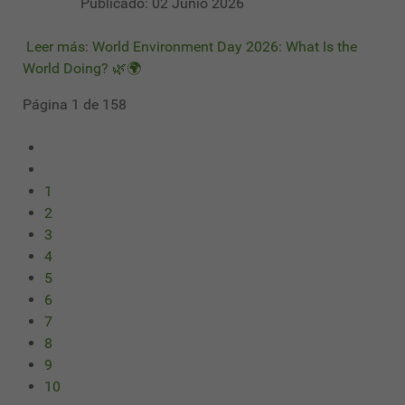
Publicado: 02 Junio 2026
Leer más: World Environment Day 2026: What Is the
World Doing? 🌿🌍
Página 1 de 158
1
2
3
4
5
6
7
8
9
10