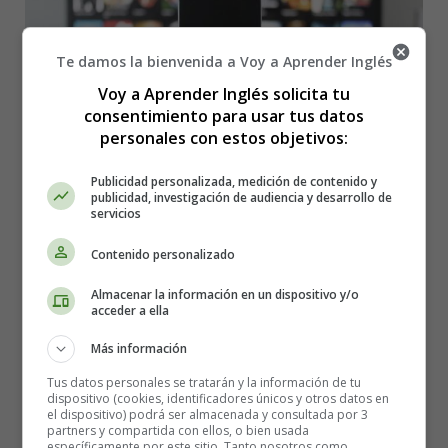
Te damos la bienvenida a Voy a Aprender Inglés
Voy a Aprender Inglés solicita tu
consentimiento para usar tus datos
personales con estos objetivos:
Publicidad personalizada, medición de contenido y
publicidad, investigación de audiencia y desarrollo de
servicios
Contenido personalizado
Detalles
Almacenar la información en un dispositivo y/o
Categoría:
Cuentos en Inglés - Stories in
acceder a ella
English
Más información
Publicado: 20 Julio 2026
Tus datos personales se tratarán y la información de tu
textos en ingles
dispositivo (cookies, identificadores únicos y otros datos en
el dispositivo) podrá ser almacenada y consultada por 3
Stories in English
partners y compartida con ellos, o bien usada
específicamente por este sitio. Tanto nosotros como