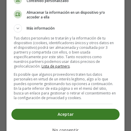
Contenido personalizado
Cantina Parque La Higuerita
Almacenar la información en un dispositivo y/o
Parche recreativo La Higuerita
acceder a ella
12:00 to 16:00 / 19:00 to 23:00
Phone: 922 381 134
Más información
Tus datos personales se tratarán y la información de tu
Tasca Channo´s
dispositivo (cookies, identificadores únicos y otros datos en
el dispositivo) podrá ser almacenada y consultada por 3
C/ El Mocán, 41
partners y compartida con ellos, o bien usada
específicamente por este sitio. Tanto nosotros como
14:00 to 16:00
nuestros partners podemos usar datos precisos de
Phone: 677 068 027
geolocalización.
Lista de partners
.
Es posible que algunos proveedores traten tus datos
Bodegón La Venta
personales en virtud de un interés legítimo, algo a lo que
puedes oponerte gestionando tus opciones a continuación.
En la parte inferior de esta página o en el menú del sitio,
Ctra. Gral. Palo Blanco
busca un enlace para gestionar o retirar el consentimiento en
Phone: 922 342 753
la configuración de privacidad y cookies.
Yoo Más Bistro- Bodega
Aceptar
Ctra. Gral. El Toscal, 27
Phone: 922 363 489
No consentir