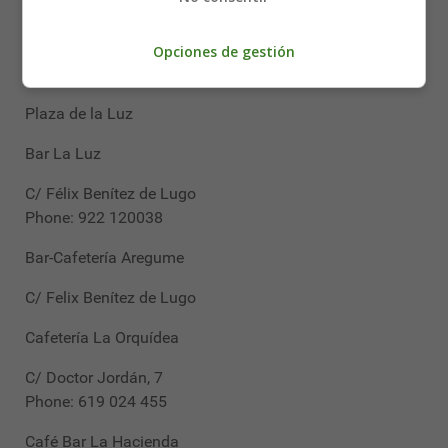
Los Silos
Opciones de gestión
Quiosco de La Luz
Plaza de la Luz
Bar La Luz
C/ Félix Benítez de Lugo
Phone: 922 120038
Bar-Cafetería Aregume
C/ Felix Benítez de Lugo
Cafetería La Orquídea
C/ Doctor Jordán, 7
Phone: 619 024 455
Café Bar La Hacienda