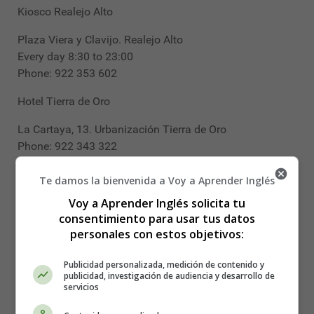
Kiosco Realejo Alto
Plaza Viera y Clavijo. Realejo Alto
Every day 8:30 to 23:00
Phone: 922 353 602
Hotel Tierra de Oro
La Cartaya, 13. Urbanización Tierra de Oro
Phone: 922 343 322
Kiosco la Concepción
Te damos la bienvenida a Voy a Aprender Inglés
Plaza de La Concepción. Realejo Bajo.
Voy a Aprender Inglés solicita tu
consentimiento para usar tus datos
Phone: 645 872 629
personales con estos objetivos:
Restaurante Las Ranas
Publicidad personalizada, medición de contenido y
Avda. Santiago Apóstol
publicidad, investigación de audiencia y desarrollo de
servicios
Phone: 922 340 004 - 616 206 513