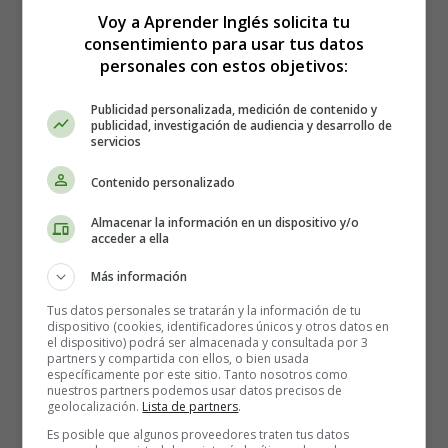
months.
Voy a Aprender Inglés solicita tu
consentimiento para usar tus datos
Good morning. Well… we have met this morning to talk
personales con estos objetivos:
about the company´s sales from july to December.
As the bar chart shows, we had a succesful sale in july
Publicidad personalizada, medición de contenido y
publicidad, investigación de audiencia y desarrollo de
due to our latest product launched during that month:
servicios
Goddess of Beauty. Then, we suffered a Sharp fall in
August and september, followed by a slight increase in
Contenido personalizado
October and November. But, unfortunately –if you look
Almacenar la información en un dispositivo y/o
at the bar chart- there has been a dramatic decrease in
acceder a ella
December.
Más información
In spite of these results, don´t forget that we have
Tus datos personales se tratarán y la información de tu
become one of the world´s leading companies in
dispositivo (cookies, identificadores únicos y otros datos en
cosmetic during the last twenty years; and I am sure we
el dispositivo) podrá ser almacenada y consultada por 3
partners y compartida con ellos, o bien usada
will be able to find new ideas to improve the earnings
específicamente por este sitio. Tanto nosotros como
and to get, in short, a steady rise.
nuestros partners podemos usar datos precisos de
geolocalización.
Lista de partners
.
***cuadros resumen de expresiones utilizadas en el
Es posible que algunos proveedores traten tus datos