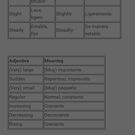
brusco
Leve,
Slight
Slightly
Ligeramente
ligero
Estable,
De manera
Steady
Steadily
fijo
estable
Adjective
Meaning
(Very) large
(Muy) importante
Sudden
Repentino, imprevisto
(Very) small
(Muy) pequeño
Regular
Normal, constante
Increasing
Creciente
Decreasing
Decreciente
Rising
Creciente