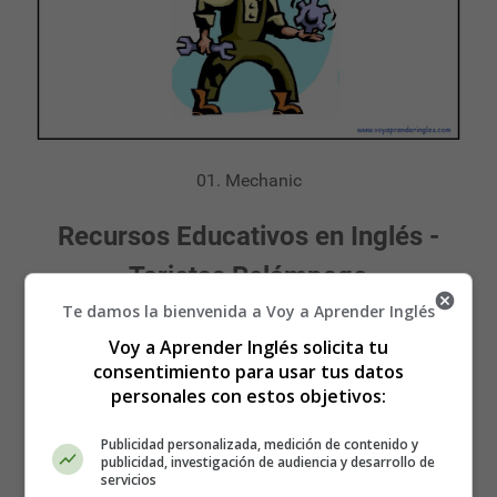
01. Mechanic
Recursos Educativos en Inglés -
Tarjetas Relámpago
Te damos la bienvenida a Voy a Aprender Inglés
Flashcards - Wordcards
Voy a Aprender Inglés solicita tu
consentimiento para usar tus datos
Trabajos - Jobs
personales con estos objetivos:
Publicidad personalizada, medición de contenido y
publicidad, investigación de audiencia y desarrollo de
servicios