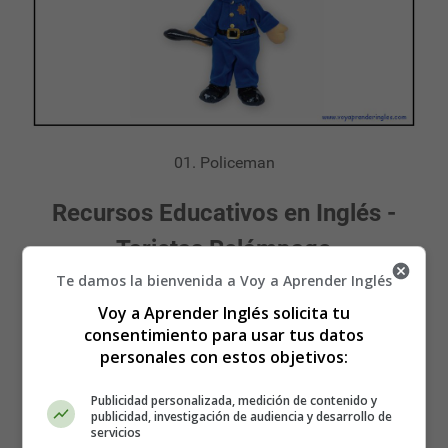
01. Policeman
Recursos Educativos en Inglés -
Tarjetas Relámpago
Te damos la bienvenida a Voy a Aprender Inglés
Flashcards - Wordcards
Voy a Aprender Inglés solicita tu
consentimiento para usar tus datos
Trabajos - Jobs
personales con estos objetivos:
Publicidad personalizada, medición de contenido y
publicidad, investigación de audiencia y desarrollo de
servicios