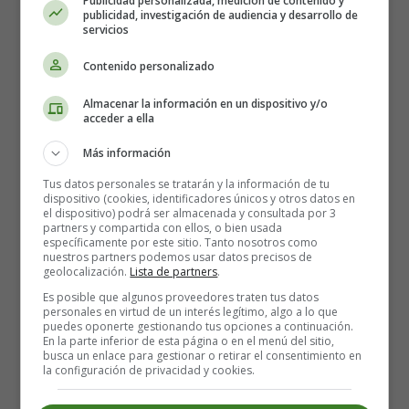
Publicidad personalizada, medición de contenido y
publicidad, investigación de audiencia y desarrollo de
servicios
Contenido personalizado
Almacenar la información en un dispositivo y/o
acceder a ella
Más información
Tus datos personales se tratarán y la información de tu
dispositivo (cookies, identificadores únicos y otros datos en
el dispositivo) podrá ser almacenada y consultada por 3
partners y compartida con ellos, o bien usada
02. Study - Despacho
específicamente por este sitio. Tanto nosotros como
nuestros partners podemos usar datos precisos de
geolocalización.
Lista de partners
.
Es posible que algunos proveedores traten tus datos
personales en virtud de un interés legítimo, algo a lo que
puedes oponerte gestionando tus opciones a continuación.
En la parte inferior de esta página o en el menú del sitio,
busca un enlace para gestionar o retirar el consentimiento en
la configuración de privacidad y cookies.