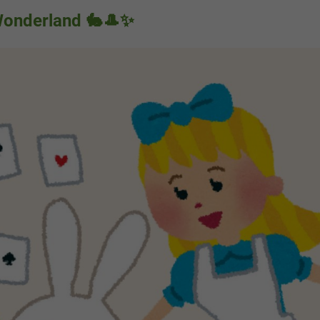
 Wonderland 🐇🎩✨