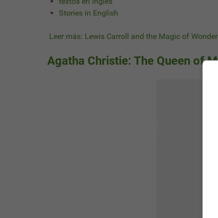
textos en ingles
Stories in English
Leer más: Lewis Carroll and the Magic of Wonde
Agatha Christie: The Queen of M