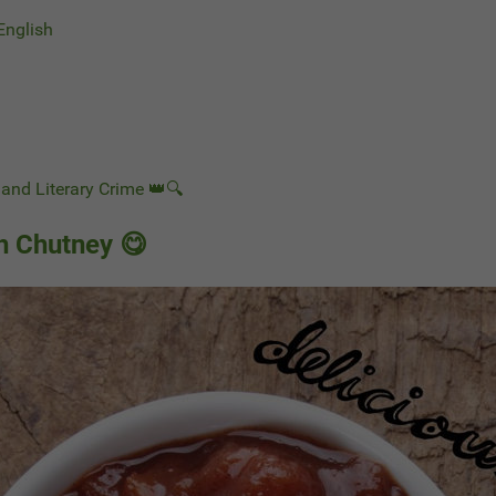
 English
and Literary Crime 👑🔍
 Chutney 😋