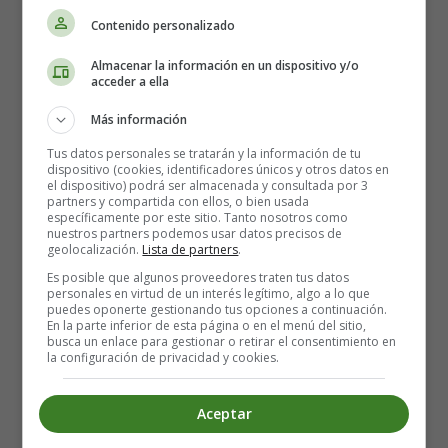
Contenido personalizado
El
waistcoat
es una prenda elegante que se usa
comúnmente en trajes formales.
Almacenar la información en un dispositivo y/o
acceder a ella
Tirantes - Suspenders
Más información
Los
suspenders
son un accesorio clásico que
Tus datos personales se tratarán y la información de tu
complementa los pantalones en atuendos formales.
dispositivo (cookies, identificadores únicos y otros datos en
el dispositivo) podrá ser almacenada y consultada por 3
partners y compartida con ellos, o bien usada
Accesorios
específicamente por este sitio. Tanto nosotros como
nuestros partners podemos usar datos precisos de
geolocalización.
Lista de partners
.
Bolso - Handbag
Es posible que algunos proveedores traten tus datos
personales en virtud de un interés legítimo, algo a lo que
puedes oponerte gestionando tus opciones a continuación.
El
handbag
es un accesorio imprescindible para muchas
En la parte inferior de esta página o en el menú del sitio,
mujeres. Es práctico y estiloso.
busca un enlace para gestionar o retirar el consentimiento en
la configuración de privacidad y cookies.
Bolso de caballero - Gentleman’s Handbag
Aceptar
El
gentleman’s handbag
es la versión masculina del