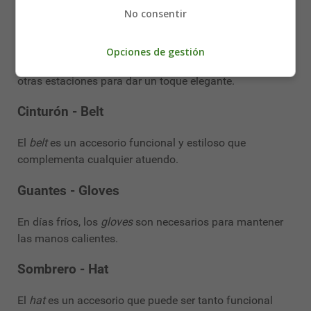
bolso, ideal para llevar lo esencial.
No consentir
Bufanda - Scarf
Opciones de gestión
La
scarf
es útil tanto en invierno para abrigarse como en
otras estaciones para dar un toque elegante.
Cinturón - Belt
El
belt
es un accesorio funcional y estiloso que
complementa cualquier atuendo.
Guantes - Gloves
En días fríos, los
gloves
son necesarios para mantener
las manos calientes.
Sombrero - Hat
El
hat
es un accesorio que puede ser tanto funcional