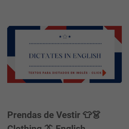
Prendas de Vestir 👕👗
Clothing 👔 English