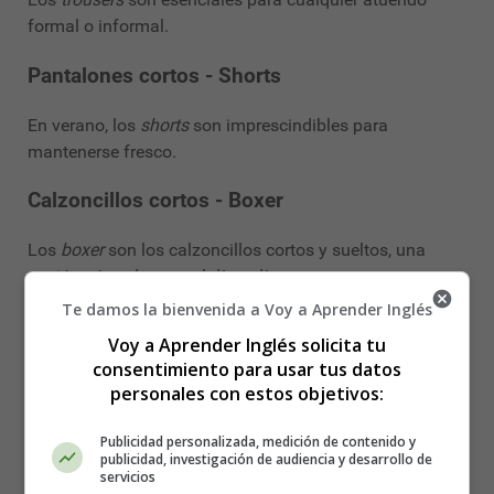
formal o informal.
Pantalones cortos - Shorts
En verano, los
shorts
son imprescindibles para
mantenerse fresco.
Calzoncillos cortos - Boxer
Los
boxer
son los calzoncillos cortos y sueltos, una
opción cómoda para el día a día.
Te damos la bienvenida a Voy a Aprender Inglés
Calzoncillos largos - Pants
Voy a Aprender Inglés solicita tu
consentimiento para usar tus datos
En inglés británico, los
pants
se refieren a los
personales con estos objetivos:
calzoncillos largos, mientras que en inglés americano,
pants
son los pantalones.
Publicidad personalizada, medición de contenido y
publicidad, investigación de audiencia y desarrollo de
Chaleco - Waistcoat
servicios