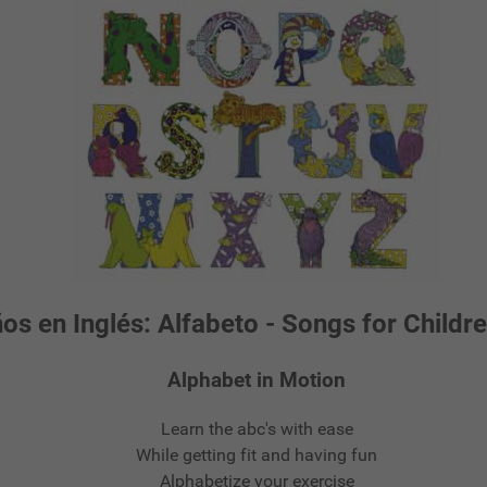
s en Inglés: Alfabeto - Songs for Childre
Alphabet in Motion
Learn the abc's with ease
While getting fit and having fun
Alphabetize your exercise