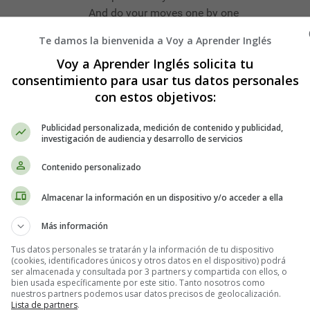
And do your moves one by one
At the store or in the park
Te damos la bienvenida a Voy a Aprender Inglés
You'll cause a small commotion
Voy a Aprender Inglés solicita tu
If you suddenly stand and start
consentimiento para usar tus datos personales
The alphabet in motion.
con estos objetivos:
phabet Songs
Publicidad personalizada, medición de contenido y publicidad,
investigación de audiencia y desarrollo de servicios
: Alfabeto - Songs for Children in Englis
Contenido personalizado
ños en Inglés: Alfabeto
Almacenar la información en un dispositivo y/o acceder a ella
Más información
Tus datos personales se tratarán y la información de tu dispositivo
(cookies, identificadores únicos y otros datos en el dispositivo) podrá
ser almacenada y consultada por 3 partners y compartida con ellos, o
bien usada específicamente por este sitio. Tanto nosotros como
nuestros partners podemos usar datos precisos de geolocalización.
Lista de partners
.