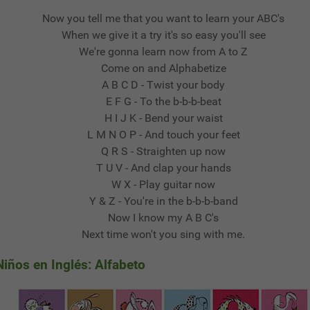
Now you tell me that you want to learn your ABC's
When we give it a try it's so easy you'll see
We're gonna learn now from A to Z
Come on and Alphabetize
A B C D - Twist your body
E F G - To the b-b-b-beat
H I J K - Bend your waist
L M N O P - And touch your feet
Q R S - Straighten up now
T U V - And clap your hands
W X - Play guitar now
Y & Z - You're in the b-b-b-band
Now I know my A B C's
Next time won't you sing with me.
iños en Inglés: Alfabeto