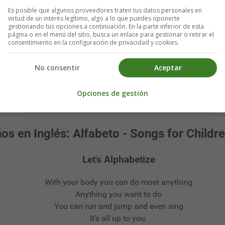
Es posible que algunos proveedores traten tus datos personales en
virtud de un interés legítimo, algo a lo que puedes oponerte
gestionando tus opciones a continuación. En la parte inferior de esta
página o en el menú del sitio, busca un enlace para gestionar o retirar el
consentimiento en la configuración de privacidad y cookies.
No consentir
Aceptar
Opciones de gestión
s en Inglés: Alfabeto - Songs for Childre
Let's Alphabetize
With your body you can do most anything
Anything you want to do
You can run and jump and even sing
It's all up to you.