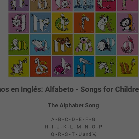
s en Inglés: Alfabeto - Songs for Childre
The Alphabet Song
A - B - C - D - E - F - G
H - I - J - K - L - M - N - O - P
Q - R - S - T - U and V,