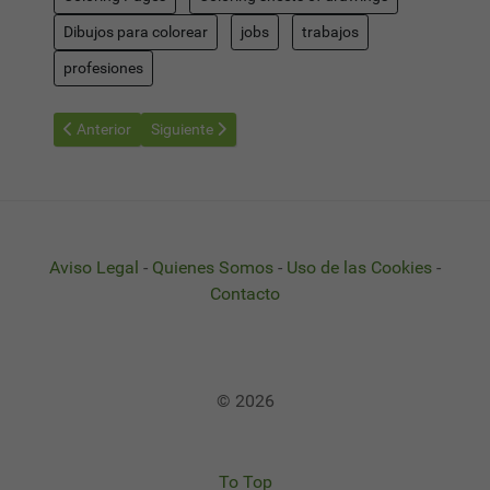
Dibujos para colorear
jobs
trabajos
profesiones
Artículo anterior: Postman - Dibujos Profesiones para Colorear 
Artículo siguiente: Sailor - Dibujos Profesiones par
Anterior
Siguiente
Aviso Legal
-
Quienes Somos
-
Uso de las Cookies
-
Contacto
© 2026
To Top