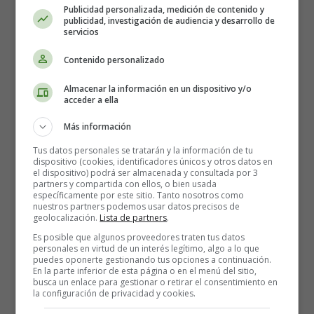
Publicidad personalizada, medición de contenido y
Colorear en Inglés
publicidad, investigación de audiencia y desarrollo de
servicios
Contenido personalizado
Almacenar la información en un dispositivo y/o
acceder a ella
Más información
Tus datos personales se tratarán y la información de tu
dispositivo (cookies, identificadores únicos y otros datos en
el dispositivo) podrá ser almacenada y consultada por 3
partners y compartida con ellos, o bien usada
específicamente por este sitio. Tanto nosotros como
nuestros partners podemos usar datos precisos de
geolocalización.
Lista de partners
.
Es posible que algunos proveedores traten tus datos
personales en virtud de un interés legítimo, algo a lo que
puedes oponerte gestionando tus opciones a continuación.
En la parte inferior de esta página o en el menú del sitio,
Recursos Educativos en
busca un enlace para gestionar o retirar el consentimiento en
la configuración de privacidad y cookies.