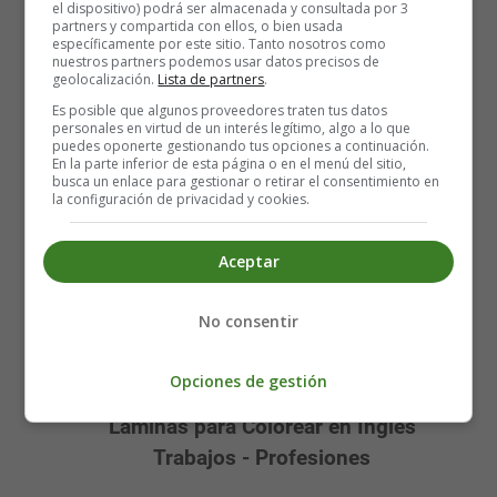
el dispositivo) podrá ser almacenada y consultada por 3
partners y compartida con ellos, o bien usada
específicamente por este sitio. Tanto nosotros como
nuestros partners podemos usar datos precisos de
geolocalización.
Lista de partners
.
Es posible que algunos proveedores traten tus datos
personales en virtud de un interés legítimo, algo a lo que
puedes oponerte gestionando tus opciones a continuación.
En la parte inferior de esta página o en el menú del sitio,
busca un enlace para gestionar o retirar el consentimiento en
la configuración de privacidad y cookies.
Aceptar
No consentir
Recursos Educativos en inglés
- Coloring Pages Jobs
Opciones de gestión
Láminas para Colorear en Inglés
Trabajos - Profesiones