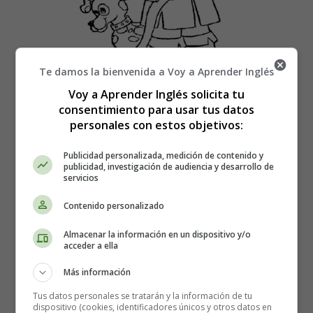
Te damos la bienvenida a Voy a Aprender Inglés
Voy a Aprender Inglés solicita tu
consentimiento para usar tus datos
Recursos Educativos en inglés
personales con estos objetivos:
- Coloring Pages Jobs
Publicidad personalizada, medición de contenido y
publicidad, investigación de audiencia y desarrollo de
Láminas para Colorear en Inglés
servicios
Trabajos - Profesiones
Contenido personalizado
13. firefighter
Almacenar la información en un dispositivo y/o
acceder a ella
Fisherman - Dibujos Profesiones para
Más información
Colorear en Inglés
Tus datos personales se tratarán y la información de tu
dispositivo (cookies, identificadores únicos y otros datos en