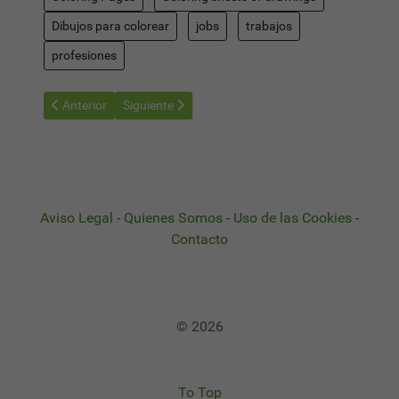
Dibujos para colorear
jobs
trabajos
profesiones
Artículo anterior: football Player - Dibujos Profesiones para Col
Artículo siguiente: Artist - Dibujos Profesiones par
Anterior
Siguiente
Aviso Legal
-
Quienes Somos
-
Uso de las Cookies
-
Contacto
© 2026
To Top