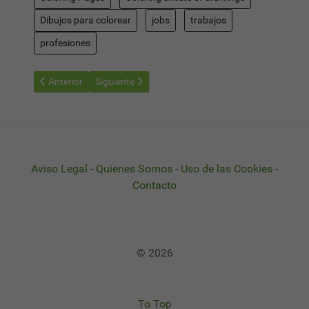
Dibujos para colorear
jobs
trabajos
profesiones
Artículo anterior: Doctor - Dibujos Profesiones para Colorear en 
Artículo siguiente: firefighter - Dibujos Profesione
Anterior
Siguiente
Aviso Legal
-
Quienes Somos
-
Uso de las Cookies
-
Contacto
© 2026
To Top