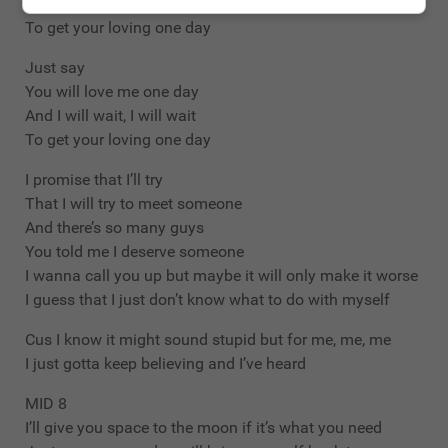
And I will wait, I will wait
To get your loving one day
Just say
You will love me one day
And I will wait, I will wait
To get your loving one day
I promise that I’ll try
That I will try to meet someone
And there’s so many guys
You told me I deserve someone
I wanna call you up but maybe it will only make it worse
I guess that I just don’t know what to do with myself
Cus I know it might sound stupid but for me, me, me
I just gotta keep believing and I’ve heard
MID 8
I’ll give you space to the moon if it’s what you need