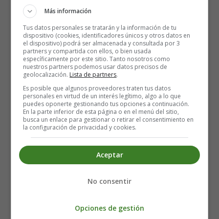
Más información
Tus datos personales se tratarán y la información de tu
dispositivo (cookies, identificadores únicos y otros datos en
el dispositivo) podrá ser almacenada y consultada por 3
partners y compartida con ellos, o bien usada
específicamente por este sitio. Tanto nosotros como
I will give you time
nuestros partners podemos usar datos precisos de
geolocalización.
Lista de partners
.
We will find the timing
Cus you are on my mind
Es posible que algunos proveedores traten tus datos
personales en virtud de un interés legítimo, algo a lo que
I hope that you don’t mind it
puedes oponerte gestionando tus opciones a continuación.
You know that I want you
En la parte inferior de esta página o en el menú del sitio,
busca un enlace para gestionar o retirar el consentimiento en
You know that I want you next to me
la configuración de privacidad y cookies.
But if you need some space
I will step away
Aceptar
And I know it might sound stupid but for me-ye-ye
I just gotta keep believing and I’ve heard
No consentir
Some say
Opciones de gestión
You will love me one day