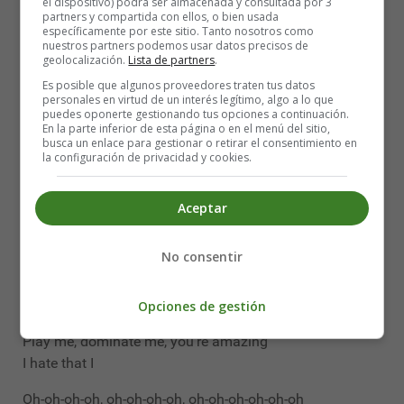
el dispositivo) podrá ser almacenada y consultada por 3
I know you know me, I know you too, and I hate that I
partners y compartida con ellos, o bien usada
específicamente por este sitio. Tanto nosotros como
love you
nuestros partners podemos usar datos precisos de
geolocalización.
Lista de partners
.
Hold me, just control me, like you own me
Es posible que algunos proveedores traten tus datos
I hate that I love you
personales en virtud de un interés legítimo, algo a lo que
puedes oponerte gestionando tus opciones a continuación.
Play me, dominate me, you're amazing
En la parte inferior de esta página o en el menú del sitio,
I hate that I
busca un enlace para gestionar o retirar el consentimiento en
la configuración de privacidad y cookies.
I lose who I am when you're around, yeah
Got my heart in your hands, it's beating me down
Aceptar
I might be damned, I don't understand why I'm aroused
I know you love me, yeah I do too, and I hate that I love
No consentir
you
Hold me, just control me, like you own me
Opciones de gestión
I hate that I love you
Play me, dominate me, you're amazing
I hate that I
Oh-oh-oh-oh, oh-oh-oh-oh, oh-oh-oh-oh-oh-oh