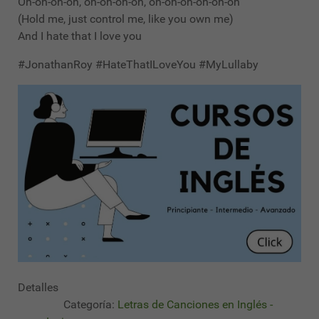
Oh-oh-oh-oh, oh-oh-oh-oh, oh-oh-oh-oh-oh-oh
(Hold me, just control me, like you own me)
And I hate that I love you
#JonathanRoy #HateThatILoveYou #MyLullaby
Detalles
Categoría:
Letras de Canciones en Inglés -