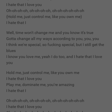
I hate that I love you
Oh-oh-oh-oh, oh-oh-oh-oh, oh-oh-oh-oh-oh-oh
(Hold me, just control me, like you own me)
I hate that I
Well, time won't change me and you know it's true
Gotta change all my ways according to you, you, you
I think we're special, so fucking special, but I still get the
blues
I know you love me, yeah I do too, and I hate that I love
you
Hold me, just control me, like you own me
I hate that I love you
Play me, dominate me, you're amazing
I hate that I
Oh-oh-oh-oh, oh-oh-oh-oh, oh-oh-oh-oh-oh-oh
I hate that I love you