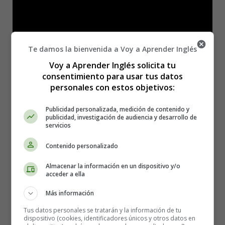
Te damos la bienvenida a Voy a Aprender Inglés
Voy a Aprender Inglés solicita tu
consentimiento para usar tus datos
personales con estos objetivos:
Publicidad personalizada, medición de contenido y
publicidad, investigación de audiencia y desarrollo de
servicios
Contenido personalizado
Almacenar la información en un dispositivo y/o
acceder a ella
Lyrics:
Más información
You think that I'm crazy, I know I am
I won't disagree, I know where I stand
Tus datos personales se tratarán y la información de tu
dispositivo (cookies, identificadores únicos y otros datos en
I'm mister maybe, always so hasty, got no master plan