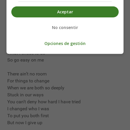
In this silence baby let me in
Aceptar
Go easy on me baby
I was still a child
No consentir
Didn’t get the chance to
Feel the world around me
Opciones de gestión
I had no time to choose
What I chose to do
So go easy on me
There ain’t no room
For things to change
When we are both so deeply
Stuck in our ways
You can’t deny how hard I have tried
I changed who I was
To put you both first
But now I give up