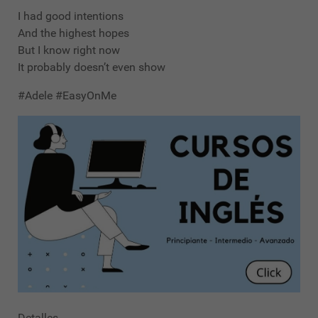
I had good intentions
And the highest hopes
But I know right now
It probably doesn’t even show
#Adele #EasyOnMe
Detalles