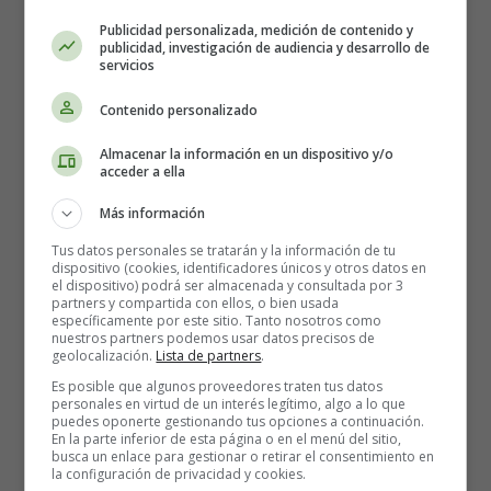
Publicidad personalizada, medición de contenido y
publicidad, investigación de audiencia y desarrollo de
servicios
Contenido personalizado
Almacenar la información en un dispositivo y/o
acceder a ella
Más información
Tus datos personales se tratarán y la información de tu
dispositivo (cookies, identificadores únicos y otros datos en
Lyrics:
el dispositivo) podrá ser almacenada y consultada por 3
partners y compartida con ellos, o bien usada
específicamente por este sitio. Tanto nosotros como
There ain’t no gold
nuestros partners podemos usar datos precisos de
In this river
geolocalización.
Lista de partners
.
That I’ve been washing my hands in forever
Es posible que algunos proveedores traten tus datos
I know there is hope
personales en virtud de un interés legítimo, algo a lo que
puedes oponerte gestionando tus opciones a continuación.
In these waters
En la parte inferior de esta página o en el menú del sitio,
But I can’t bring myself to swim
busca un enlace para gestionar o retirar el consentimiento en
la configuración de privacidad y cookies.
When I am drowning