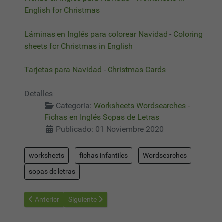
English for Christmas
Láminas en Inglés para colorear Navidad
-
Coloring
sheets for Christmas in English
Tarjetas para Navidad
-
Christmas Cards
Detalles
Categoría:
Worksheets Wordsearches -
Fichas en Inglés Sopas de Letras
Publicado: 01 Noviembre 2020
worksheets
fichas infantiles
Wordsearches
sopas de letras
Artículo anterior: Worksheets Wordsearches 21 - Sopas de Letra
Artículo siguiente: Worksheets Wordsearches 20 - 
Anterior
Siguiente