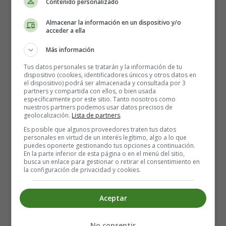
Recursos Educativos en
Contenido personalizado
Almacenar la información en un dispositivo y/o
inglés - Worksheets
acceder a ella
Wordsearches
Más información
Tus datos personales se tratarán y la información de tu
dispositivo (cookies, identificadores únicos y otros datos en
Fichas Infantiles en Inglés Sopas
el dispositivo) podrá ser almacenada y consultada por 3
partners y compartida con ellos, o bien usada
de Letras
específicamente por este sitio. Tanto nosotros como
nuestros partners podemos usar datos precisos de
geolocalización.
Lista de partners
.
19. Find the words. Christmas
Es posible que algunos proveedores traten tus datos
personales en virtud de un interés legítimo, algo a lo que
puedes oponerte gestionando tus opciones a continuación.
Ficha en Inglés, para trabajar con sopas de letras.
En la parte inferior de esta página o en el menú del sitio,
busca un enlace para gestionar o retirar el consentimiento en
Ideal para facilitar el aprendizaje de este idioma,
la configuración de privacidad y cookies.
adquirir vocabulario, practicar la pronunciación,
etc. Especialmente en Educación Infantil y
Aceptar
Primaria.
Para Imprimir la lámina, se recomienda, guardarla
No consentir