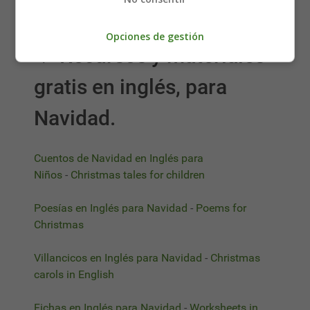
primero en el PC.
Opciones de gestión
🔆
Recursos y materiales
gratis en inglés, para
Navidad.
Cuentos de Navidad en Inglés para
Niños
-
Christmas tales for children
Poesías en Inglés para Navidad
-
Poems for
Christmas
Villancicos en Inglés para Navidad
-
Christmas
carols in English
Fichas en Inglés para Navidad
-
Worksheets in