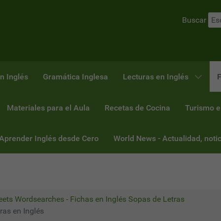
Buscar
n Inglés
Gramática Inglesa
Lecturas en Inglés
F
Materiales para el Aula
Recetas de Cocina
Turismo e
 Aprender Inglés desde Cero
World News - Actualidad, notic
ets Wordsearches - Fichas en Inglés Sopas de Letras
as en Inglés