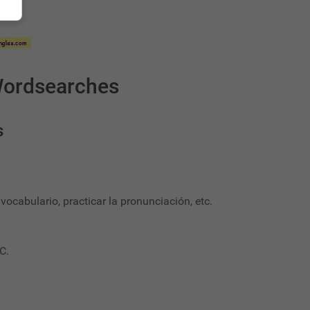
Wordsearches
s
 vocabulario, practicar la pronunciación, etc.
C.