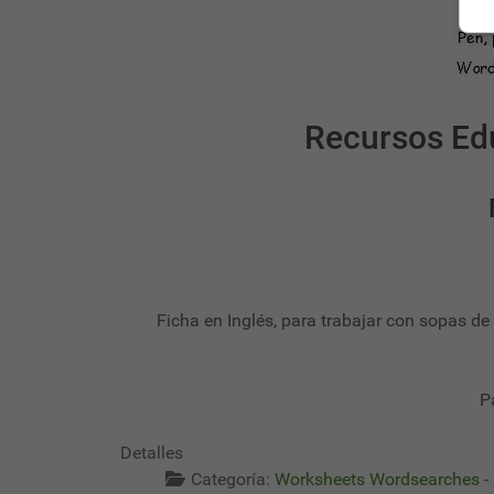
Recursos Ed
Ficha en Inglés, para trabajar con sopas de l
P
Detalles
Categoría:
Worksheets Wordsearches - 