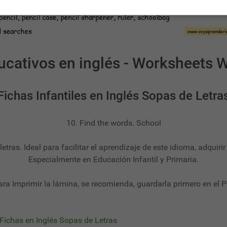
ucativos en inglés - Worksheets 
Fichas Infantiles en Inglés Sopas de Letra
10. Find the words. School
etras. Ideal para facilitar el aprendizaje de este idioma, adquirir
Especialmente en Educación Infantil y Primaria.
ara Imprimir la lámina, se recomienda, guardarla primero en el P
Fichas en Inglés Sopas de Letras