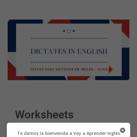
Worksheets
Wordsearches 08 -
Te damos la bienvenida a Voy a Aprender Inglés