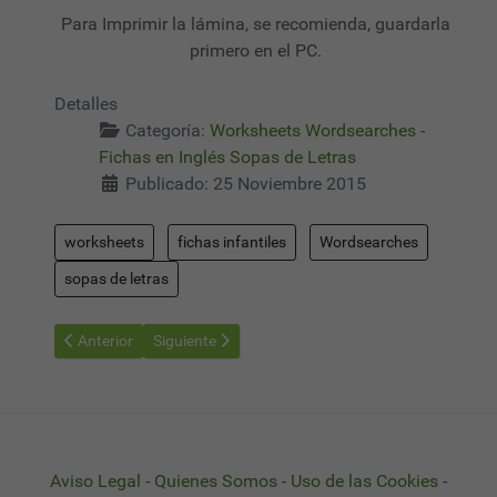
Para Imprimir la lámina, se recomienda, guardarla
primero en el PC.
Detalles
Categoría:
Worksheets Wordsearches -
Fichas en Inglés Sopas de Letras
Publicado: 25 Noviembre 2015
worksheets
fichas infantiles
Wordsearches
sopas de letras
Artículo anterior: Worksheets Wordsearches 07 - Sopas de Letra
Artículo siguiente: Worksheets Wordsearches 09 - 
Anterior
Siguiente
Aviso Legal
-
Quienes Somos
-
Uso de las Cookies
-