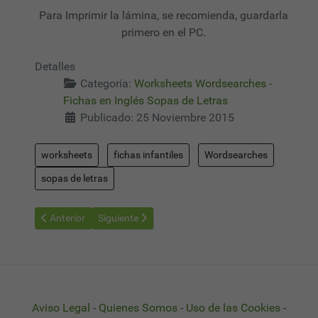
Para Imprimir la lámina, se recomienda, guardarla
primero en el PC.
Detalles
Categoría:
Worksheets Wordsearches -
Fichas en Inglés Sopas de Letras
Publicado: 25 Noviembre 2015
worksheets
fichas infantiles
Wordsearches
sopas de letras
Artículo anterior: Worksheets Wordsearches 06 - Sopas de Letra
Artículo siguiente: Worksheets Wordsearches 08 - 
Anterior
Siguiente
Aviso Legal
-
Quienes Somos
-
Uso de las Cookies
-