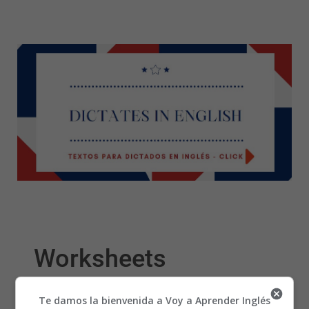
Worksheets
Wordsearches 07 -
Te damos la bienvenida a Voy a Aprender Inglés