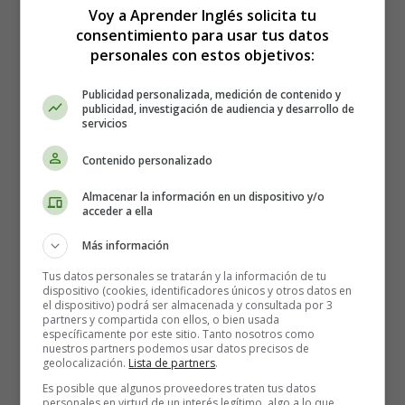
el Clima
Voy a Aprender Inglés solicita tu
consentimiento para usar tus datos
personales con estos objetivos:
Publicidad personalizada, medición de contenido y
publicidad, investigación de audiencia y desarrollo de
servicios
Contenido personalizado
Almacenar la información en un dispositivo y/o
acceder a ella
Más información
Tus datos personales se tratarán y la información de tu
dispositivo (cookies, identificadores únicos y otros datos en
el dispositivo) podrá ser almacenada y consultada por 3
partners y compartida con ellos, o bien usada
específicamente por este sitio. Tanto nosotros como
Recursos Educativos en
nuestros partners podemos usar datos precisos de
geolocalización.
Lista de partners
.
inglés - Worksheets
Es posible que algunos proveedores traten tus datos
personales en virtud de un interés legítimo, algo a lo que