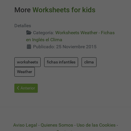
More
Worksheets for kids
Detalles
Categoría:
Worksheets Weather - Fichas
en Inglés el Clima
Publicado: 25 Noviembre 2015
worksheets
fichas infantiles
clima
Weather
Artículo anterior: Worksheets Weather 04 - Fichas en Inglés el C
Anterior
Aviso Legal
-
Quienes Somos
-
Uso de las Cookies
-