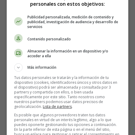
los Saludos
personales con estos objetivos:
Publicidad personalizada, medición de contenido y
publicidad, investigación de audiencia y desarrollo de
servicios
Contenido personalizado
Almacenar la información en un dispositivo y/o
acceder a ella
Más información
Tus datos personales se tratarán y la información de tu
dispositivo (cookies, identificadores únicos y otros datos en
el dispositivo) podrá ser almacenada y consultada por 3
partners y compartida con ellos, o bien usada
específicamente por este sitio. Tanto nosotros como
nuestros partners podemos usar datos precisos de
geolocalización.
Lista de partners
.
Es posible que algunos proveedores traten tus datos
Recursos Educativos en
personales en virtud de un interés legítimo, algo a lo que
puedes oponerte gestionando tus opciones a continuación.
En la parte inferior de esta página o en el menú del sitio,
busca un enlace para gestionar o retirar el consentimiento en