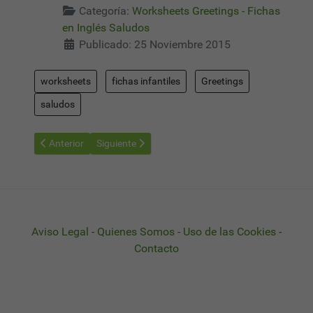
Categoría:
Worksheets Greetings - Fichas
en Inglés Saludos
Publicado: 25 Noviembre 2015
worksheets
fichas infantiles
Greetings
saludos
Artículo anterior: Say Hello & Goodbye: Aprende Inglés Jugando
Artículo siguiente: Worksheets Greetings 02 - Ficha
Anterior
Siguiente
Aviso Legal
-
Quienes Somos
-
Uso de las Cookies
-
Contacto