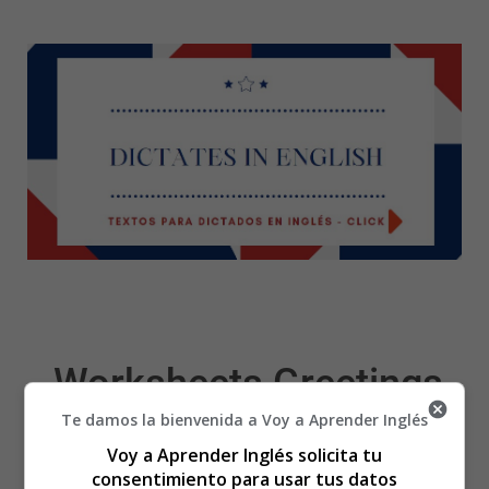
Worksheets Greetings
Te damos la bienvenida a Voy a Aprender Inglés
01 - Fichas en Inglés
Voy a Aprender Inglés solicita tu
consentimiento para usar tus datos