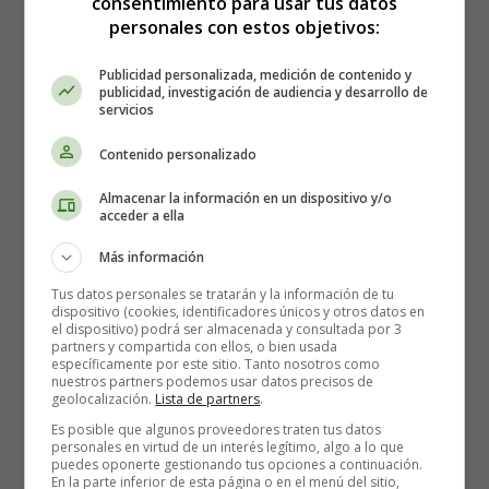
consentimiento para usar tus datos
en Inglés
personales con estos objetivos:
Publicidad personalizada, medición de contenido y
publicidad, investigación de audiencia y desarrollo de
servicios
Contenido personalizado
Almacenar la información en un dispositivo y/o
acceder a ella
Más información
Tus datos personales se tratarán y la información de tu
dispositivo (cookies, identificadores únicos y otros datos en
el dispositivo) podrá ser almacenada y consultada por 3
partners y compartida con ellos, o bien usada
específicamente por este sitio. Tanto nosotros como
nuestros partners podemos usar datos precisos de
geolocalización.
Lista de partners
.
Es posible que algunos proveedores traten tus datos
personales en virtud de un interés legítimo, algo a lo que
Recursos Educativos en
puedes oponerte gestionando tus opciones a continuación.
En la parte inferior de esta página o en el menú del sitio,