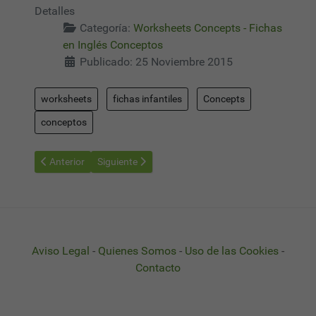
Detalles
Categoría:
Worksheets Concepts - Fichas
en Inglés Conceptos
Publicado: 25 Noviembre 2015
worksheets
fichas infantiles
Concepts
conceptos
Artículo anterior: Worksheets Concept 03 - Fichas Conceptos en
Artículo siguiente: Worksheets Concept 05 - Ficha
Anterior
Siguiente
Aviso Legal
-
Quienes Somos
-
Uso de las Cookies
-
Contacto