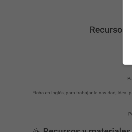
Recursos E
Pa
Ficha en Inglés, para trabajar la navidad, Ideal 
P
🔆
Recursos y materiales 