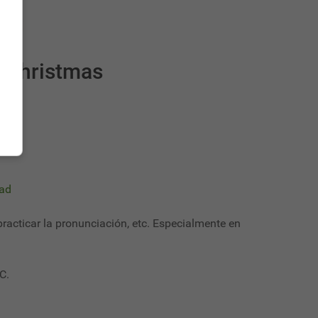
s Christmas
dad
 practicar la pronunciación, etc. Especialmente en
C.