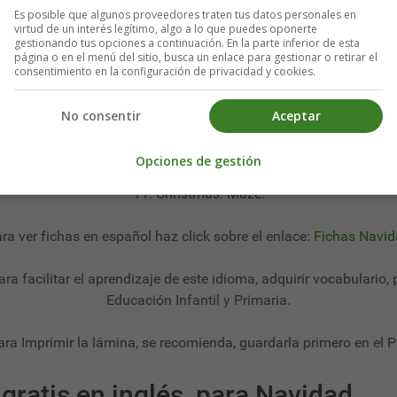
Es posible que algunos proveedores traten tus datos personales en
virtud de un interés legítimo, algo a lo que puedes oponerte
gestionando tus opciones a continuación. En la parte inferior de esta
página o en el menú del sitio, busca un enlace para gestionar o retirar el
consentimiento en la configuración de privacidad y cookies.
ducativos en inglés - Worksheet
No consentir
Aceptar
Fichas Infantiles en Inglés Navidad
Opciones de gestión
11. Christmas: Maze.
ra ver fichas en español haz click sobre el enlace:
Fichas Navi
para facilitar el aprendizaje de este idioma, adquirir vocabulario,
Educación Infantil y Primaria.
ara Imprimir la lámina, se recomienda, guardarla primero en el P
gratis en inglés, para Navidad.