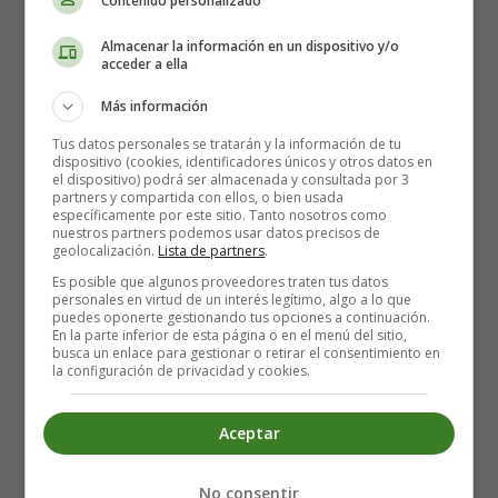
inglés - Worksheets
Contenido personalizado
Christmas
Almacenar la información en un dispositivo y/o
acceder a ella
Más información
Fichas Infantiles en Inglés
Tus datos personales se tratarán y la información de tu
Navidad
dispositivo (cookies, identificadores únicos y otros datos en
el dispositivo) podrá ser almacenada y consultada por 3
partners y compartida con ellos, o bien usada
específicamente por este sitio. Tanto nosotros como
10. Christmas: Maze.
nuestros partners podemos usar datos precisos de
geolocalización.
Lista de partners
.
Para ver fichas en español haz click sobre el
Es posible que algunos proveedores traten tus datos
personales en virtud de un interés legítimo, algo a lo que
enlace:
Fichas Navidad
puedes oponerte gestionando tus opciones a continuación.
En la parte inferior de esta página o en el menú del sitio,
busca un enlace para gestionar o retirar el consentimiento en
Ficha en Inglés, para trabajar la navidad, Ideal para
la configuración de privacidad y cookies.
facilitar el aprendizaje de este idioma, adquirir
vocabulario, practicar la pronunciación, etc.
Aceptar
Especialmente en Educación Infantil y Primaria.
Para Imprimir la lámina, se recomienda, guardarla
No consentir