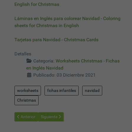
English for Christmas
Láminas en Inglés para colorear Navidad
-
Coloring
sheets for Christmas in English
Tarjetas para Navidad
-
Christmas Cards
Detalles
Categoría:
Worksheets Christmas - Fichas
en Inglés Navidad
Publicado: 03 Diciembre 2021
worksheets
fichas infantiles
navidad
Christmas
Artículo anterior: Worksheets Christmas 13 - Fichas Navidad en
Artículo siguiente: Worksheets Christmas 11 - Fic
Anterior
Siguiente