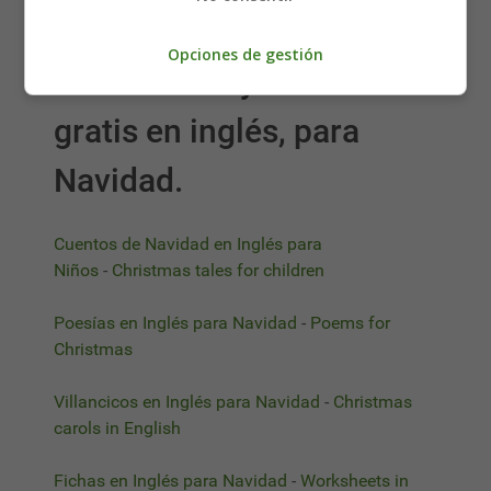
primero en el PC.
Opciones de gestión
🔆
Recursos y materiales
gratis en inglés, para
Navidad.
Cuentos de Navidad en Inglés para
Niños
-
Christmas tales for children
Poesías en Inglés para Navidad
-
Poems for
Christmas
Villancicos en Inglés para Navidad
-
Christmas
carols in English
Fichas en Inglés para Navidad
-
Worksheets in