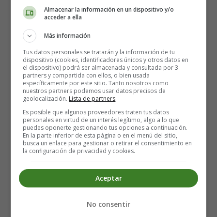
Almacenar la información en un dispositivo y/o
acceder a ella
Más información
Tus datos personales se tratarán y la información de tu
dispositivo (cookies, identificadores únicos y otros datos en
el dispositivo) podrá ser almacenada y consultada por 3
partners y compartida con ellos, o bien usada
específicamente por este sitio. Tanto nosotros como
nuestros partners podemos usar datos precisos de
Recursos Educativos en inglés -
geolocalización.
Lista de partners
.
Worksheets Bingos
Es posible que algunos proveedores traten tus datos
personales en virtud de un interés legítimo, algo a lo que
puedes oponerte gestionando tus opciones a continuación.
En la parte inferior de esta página o en el menú del sitio,
Fichas Infantiles en Inglés Cartones de
busca un enlace para gestionar o retirar el consentimiento en
Bingos Infantiles
la configuración de privacidad y cookies.
17. Bingo
Aceptar
Ficha en Inglés, para trabajar cartones de bingo. Ideal
para facilitar el aprendizaje de este idioma, adquirir
No consentir
vocabulario, practicar la pronunciación, etc.