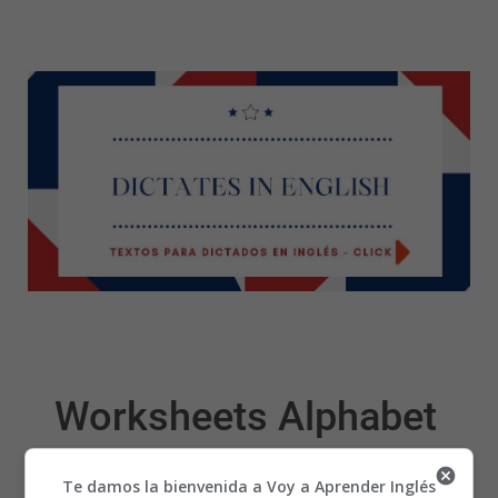
Worksheets Alphabet
26 - Fichas Alfabeto
Te damos la bienvenida a Voy a Aprender Inglés