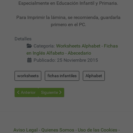
Especialmente en Educación Infantil y Primaria.
Para Imprimir la lámina, se recomienda, guardarla
primero en el PC.
Detalles
Categoría:
Worksheets Alphabet - Fichas
en Inglés Alfabeto - Abecedario
Publicado: 25 Noviembre 2015
worksheets
fichas infantiles
Alphabet
Artículo anterior: Worksheets Alphabet 25 - Fichas Alfabeto en 
Artículo siguiente: Worksheets Alphabet 27 - Ficha
Anterior
Siguiente
Aviso Legal
-
Quienes Somos
-
Uso de las Cookies
-